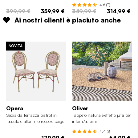
4.6 (11)
399,99 €
359,99 €
349,99 €
314,99 €
Ai nostri clienti è piaciuto anche
NOVITÀ
Opera
Oliver
Sedia da terrazza bistrot in
Tappeto naturale effetto juta per
tessuto e alluminio rosso e beige
interni/esterni
4.4 (9)
179,99 €
64,99 €