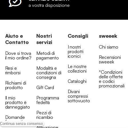
a vostra disposizione
Aiuto e
Nostri
Consigli
sweeek
Contatto
servizi
I nostri
Chi siamo
prodotti
Dove si trova
Metodi di
iconici
Recensioni
il mio ordine?
pagamento
sweeek
Le nostre
Resi e
Modalità e
collezioni
*Condizioni
rimborsi
condizioni di
delle offerte
consegna
Cataloghi
e codici
Richiami di
promozionali
prodotto
Gift Card
Divani
compressi
Il mio
Programma
sottovuoto
prodotto è
fedeltà
danneggiato
Pezzi di
Domande
ricambio
frequenti
Continua senza consenso
Attivazione