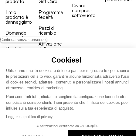
prodotto
Gift Card
Divani
compressi
Il mio
Programma
sottovuoto
prodotto è
fedeltà
danneggiato
Pezzi di
Domande
ricambio
frequenti
Continua senza consenso
Attivazione
Contattaci
della garanzia
Cookies!
Utilizziamo i nostri cookies e di terze parti per migliorare le operazioni e
le prestazioni del sito web, garantire alcune funzionalità attraverso l'uso
di cookies tecnici, adattare i contenuti e personalizzare i nostri annunci
Condizioni generali vendita
attraverso i cookies di marketing.
Condizioni Generali d'Uso del Programma Fedeltà
Puoi accettarli tutti, rifiutarli o scegliere la configurazione facendo clic
Politica di gestione dei dati personali e dei cookie
sui pulsanti corrispondenti. Tieni presente che il rifiuto dei cookies può
Condizioni generali di vendita per clienti professionali
influire sulla tua esperienza di acquisto.
Dichiarazione di accessibilità
Leggere la politica di privacy
Autorizzazioni certificate da