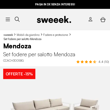
PAGA IN 3X SENZA INTERESSI
sweeek
Mobili da giardino
Fodere e protezione
Set fodere per salotto Mendoza
Mendoza
Set fodere per salotto Mendoza
CCACH3005BG
4.4 (10)
OFFERTE
-15%