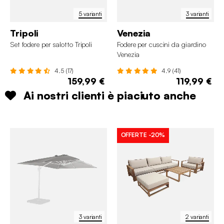
5 varianti
3 varianti
Tripoli
Venezia
Set fodere per salotto Tripoli
Fodere per cuscini da giardino
Venezia
4.5 (17)
4.9 (41)
159,99 €
119,99 €
Ai nostri clienti è piaciuto anche
OFFERTE
-20%
3 varianti
2 varianti