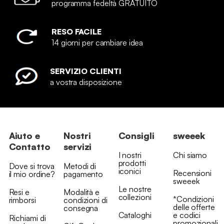
programma fedeltà GRATUITO
RESO FACILE
14 giorni per cambiare idea
SERVIZIO CLIENTI
a vostra disposizione
Aiuto e
Nostri
Consigli
sweeek
Contatto
servizi
I nostri
Chi siamo
prodotti
Dove si trova
Metodi di
iconici
Recensioni
il mio ordine?
pagamento
sweeek
Le nostre
Resi e
Modalità e
collezioni
*Condizioni
rimborsi
condizioni di
delle offerte
consegna
Cataloghi
e codici
Richiami di
promozionali