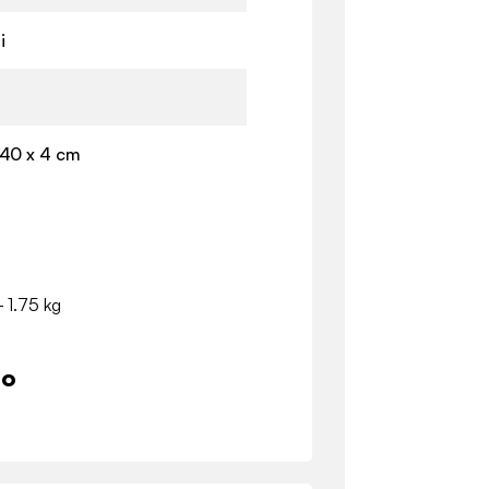
i
 40 x 4 cm
- 1.75 kg
io