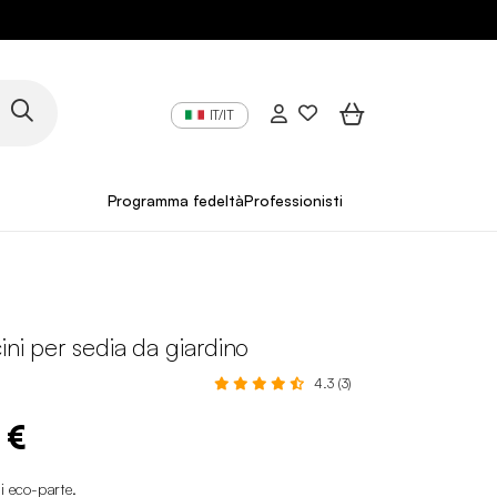
IT/IT
Programma fedeltà
Professionisti
ini per sedia da giardino
4.3 (3)
 €
i eco-parte
.