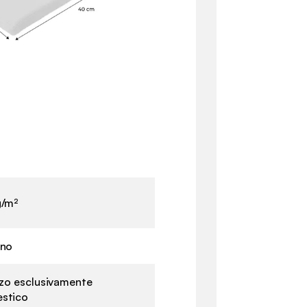
g/m²
rno
zzo esclusivamente
stico