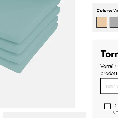
Colore:
Ver
Tor
Vorrei 
prodotto
De
ul