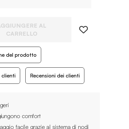
AGGIUNGERE AL
CARRELLO
ne del prodotto
lienti
Recensioni dei clienti
geri
iungono comfort
saggio facile grazie al sistema di nodi