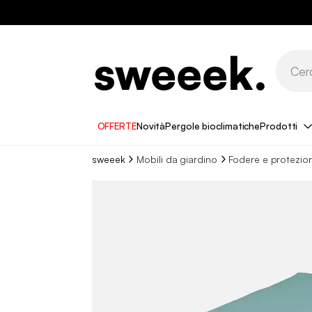
OFFERTE
Novità
Pergole bioclimatiche
Prodotti
sweeek
Mobili da giardino
Fodere e protezio