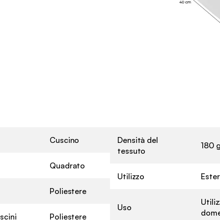
Cuscino
Densità del
180 
tessuto
Quadrato
Utilizzo
Este
Poliestere
Utili
Uso
dome
scini
Poliestere