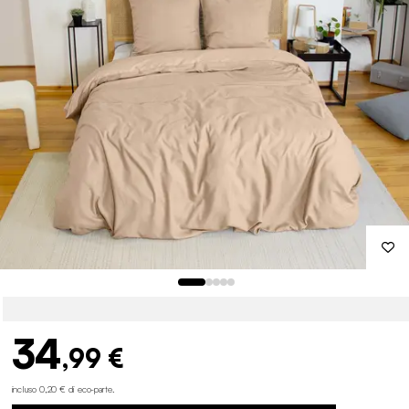
34
,99 €
incluso 0,20 € di eco-parte
.