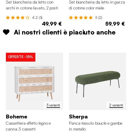
Set biancheria da letto con
Set biancheria da letto in garza
archi in cotone lavato, 2 posti
di cotone color miele
4.2 (5)
5 (2)
49,99 €
59,99 €
Ai nostri clienti è piaciuto anche
OFFERTE
-15%
3 varianti
2 varianti
Boheme
Sherpa
Cassettiera effetto legno e
Panca tessuto bouclé e gambe
canna 3 cassetti
in metallo