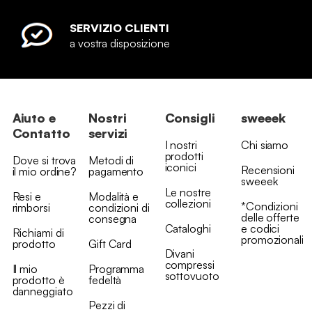
SERVIZIO CLIENTI
a vostra disposizione
Aiuto e
Nostri
Consigli
sweeek
Contatto
servizi
I nostri
Chi siamo
prodotti
Dove si trova
Metodi di
iconici
Recensioni
il mio ordine?
pagamento
sweeek
Le nostre
Resi e
Modalità e
collezioni
*Condizioni
rimborsi
condizioni di
delle offerte
consegna
Cataloghi
e codici
Richiami di
promozionali
prodotto
Gift Card
Divani
compressi
Il mio
Programma
sottovuoto
prodotto è
fedeltà
danneggiato
Pezzi di