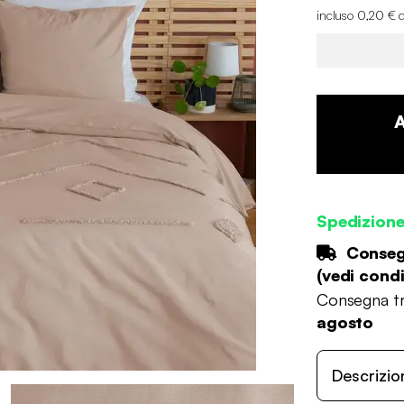
incluso 0,20 € d
Spedizion
Consegn
(
vedi condi
Consegna tr
agosto
Descrizio