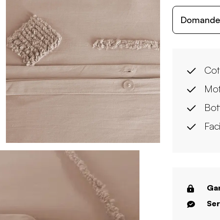
Domande c
Cot
Moti
Bot
Fac
Gar
Ser