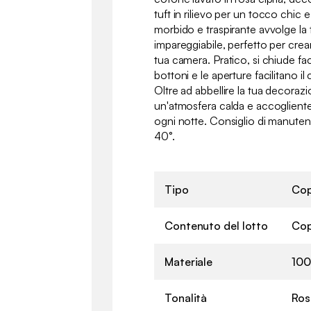
tuft in rilievo per un tocco chic 
morbido e traspirante avvolge la
impareggiabile, perfetto per crear
tua camera. Pratico, si chiude fac
bottoni e le aperture facilitano i
Oltre ad abbellire la tua decoraz
un'atmosfera calda e accogliente 
ogni notte. Consiglio di manutenzi
40°.
Tipo
Cop
Contenuto del lotto
Cop
Materiale
100
Tonalità
Ros