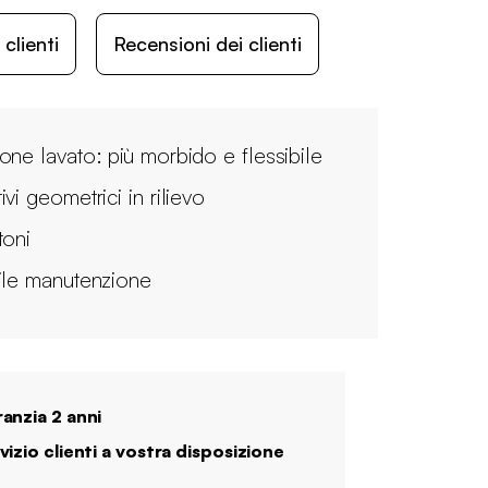
lienti
Recensioni dei clienti
one lavato: più morbido e flessibile
vi geometrici in rilievo
toni
ile manutenzione
anzia 2 anni
vizio clienti a vostra disposizione