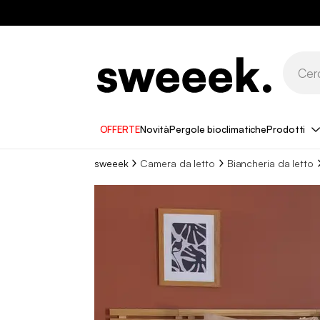
OFFERTE
Novità
Pergole bioclimatiche
Prodotti
sweeek
Camera da letto
Biancheria da letto