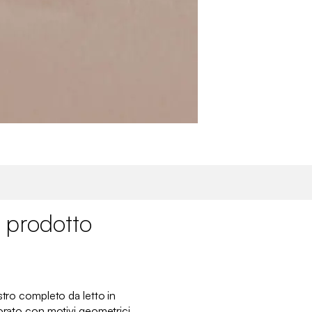
 prodotto
stro completo da letto in
corato con motivi geometrici