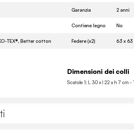
Garanzia
2 anni
Contiene legno
No
O-TEX®, Better cotton
Federe (x2)
63 x 63
Dimensioni dei colli
Scatole 1: L 30 x l 22 x h 7 cm - 
ti