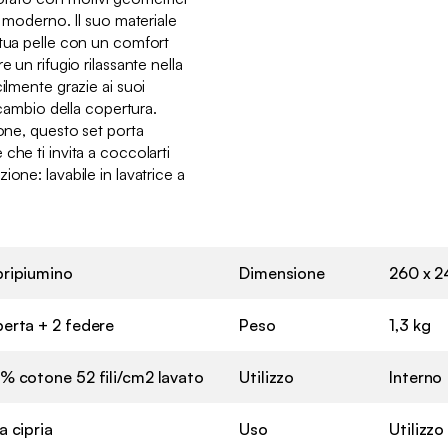
e moderno. Il suo materiale
 tua pelle con un comfort
e un rifugio rilassante nella
ilmente grazie ai suoi
l cambio della copertura.
ione, questo set porta
che ti invita a coccolarti
one: lavabile in lavatrice a
ripiumino
Dimensione
260 x 
erta + 2 federe
Peso
1,3 kg
% cotone 52 fili/cm2 lavato
Utilizzo
Interno
a cipria
Uso
Utilizz