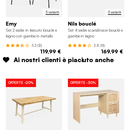
5 varianti
3 varianti
Emy
Nils bouclé
Set 2 sedie in tessuto bouclé e
Set 4 sedie scandinave bouclé e
legno con gambe in metallo
gambe in legno
3.3 (12)
3.8 (15)
119,99 €
169,99 €
Ai nostri clienti è piaciuto anche
OFFERTE
-20%
OFFERTE
-30%