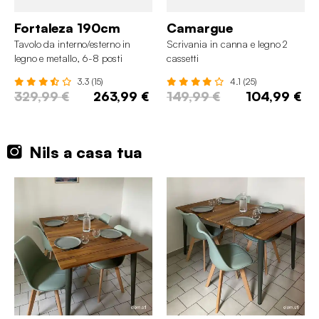
Fortaleza 190cm
Camargue
Tavolo da interno/esterno in
Scrivania in canna e legno 2
legno e metallo, 6-8 posti
cassetti
3.3 (15)
4.1 (25)
329,99 €
263,99 €
149,99 €
104,99 €
Nils a casa tua