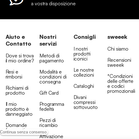
a vostra disposizione
Aiuto e
Nostri
Consigli
sweeek
Contatto
servizi
I nostri
Chi siamo
prodotti
Dove si trova
Metodi di
iconici
Recensioni
il mio ordine?
pagamento
sweeek
Le nostre
Resi e
Modalità e
collezioni
*Condizioni
rimborsi
condizioni di
delle offerte
consegna
Cataloghi
e codici
Richiami di
promozionali
prodotto
Gift Card
Divani
compressi
Il mio
Programma
sottovuoto
prodotto è
fedeltà
danneggiato
Pezzi di
Domande
ricambio
frequenti
Continua senza consenso
Attivazione