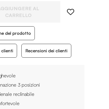
AGGIUNGERE AL
CARRELLO
ne del prodotto
lienti
Recensioni dei clienti
ghevole
linazione 3 posizioni
ienale reclinabile
fortevole