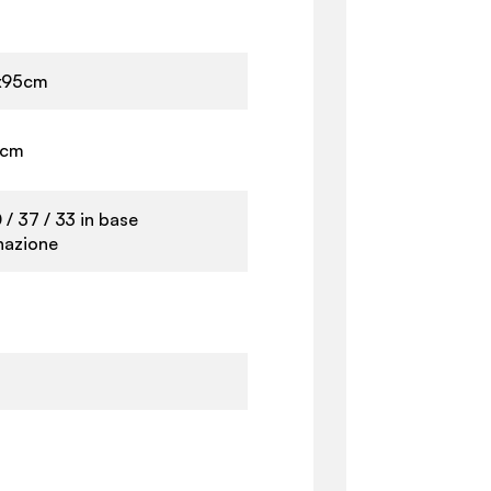
x95cm
5cm
 / 37 / 33 in base
inazione