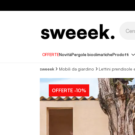
OFFERTE
Novità
Pergole bioclimatiche
Prodotti
sweeek
Mobili da giardino
Lettini prendisole 
OFFERTE
-10%