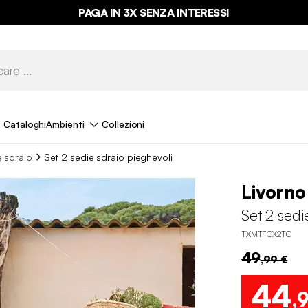
PAGA IN 3X SENZA INTERESSI
Cataloghi
Ambienti
Collezioni
e sdraio
Set 2 sedie sdraio pieghevoli
Livorno
Set 2 sedi
TXMTFCX2TC
49
,99 €
44
,