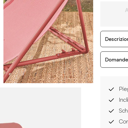
Descrizio
Domande c
Pie
Inc
Sch
Con