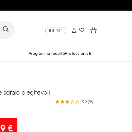
IT/IT
Programma fedeltà
Professionisti
e sdraio pieghevoli
3.2 (36)
99 €