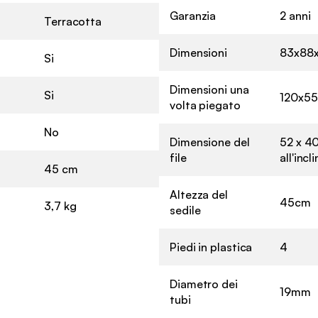
Garanzia
2 anni
Terracotta
Dimensioni
83x88
Si
Dimensioni una
Si
120x5
volta piegato
No
Dimensione del
52 x 40
file
all'incl
45 cm
Altezza del
45cm
3,7 kg
sedile
Piedi in plastica
4
Diametro dei
19mm
tubi