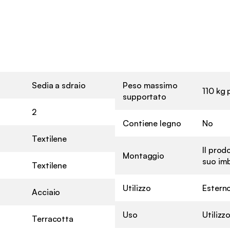
Sedia a sdraio
Peso massimo
110 kg 
supportato
2
Contiene legno
No
Textilene
Il prod
Montaggio
suo imb
Textilene
Utilizzo
Estern
Acciaio
Uso
Utiliz
Terracotta