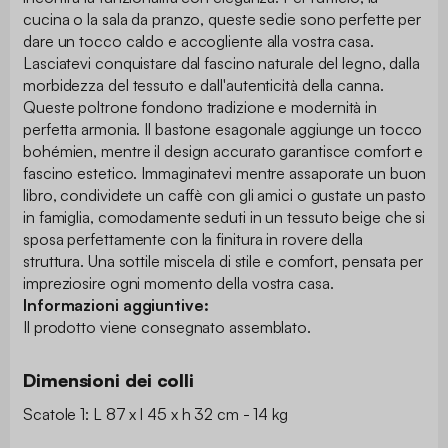
cucina o la sala da pranzo, queste sedie sono perfette per
dare un tocco caldo e accogliente alla vostra casa.
Lasciatevi conquistare dal fascino naturale del legno, dalla
morbidezza del tessuto e dall'autenticità della canna.
Queste poltrone fondono tradizione e modernità in
perfetta armonia. Il bastone esagonale aggiunge un tocco
bohémien, mentre il design accurato garantisce comfort e
fascino estetico. Immaginatevi mentre assaporate un buon
libro, condividete un caffè con gli amici o gustate un pasto
in famiglia, comodamente seduti in un tessuto beige che si
sposa perfettamente con la finitura in rovere della
struttura. Una sottile miscela di stile e comfort, pensata per
impreziosire ogni momento della vostra casa.
Informazioni aggiuntive:
Il prodotto viene consegnato assemblato.
Dimensioni dei colli
Scatole 1: L 87 x l 45 x h 32 cm - 14 kg