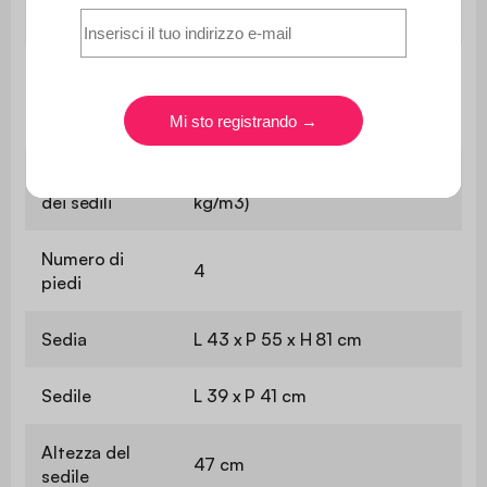
Peso
5,4 kg
Grammatura
del
220 g/m²
rivestimento
Rivestimento
Schiuma di poliuretano (20
dei sedili
kg/m3)
Numero di
4
piedi
Sedia
L 43 x P 55 x H 81 cm
Sedile
L 39 x P 41 cm
Altezza del
47 cm
sedile