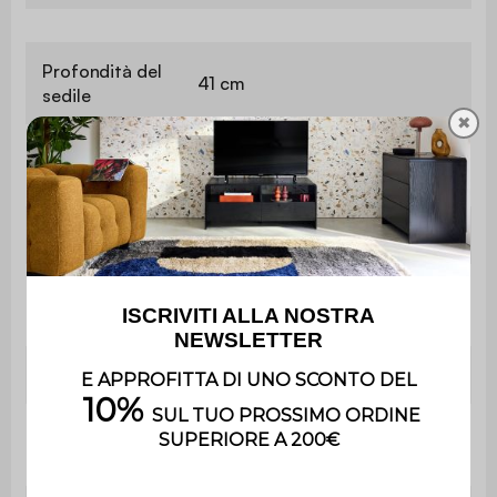
Profondità del
41 cm
sedile
✖
Peso massimo
110 kg per sedile
supportato
Utilizzo
Interno
Utilizzo esclusivamente
Uso
domestico
Garanzia
2 anni
Il prodotto è già assemblato,
Montaggio
nel suo imballaggio d'origine.