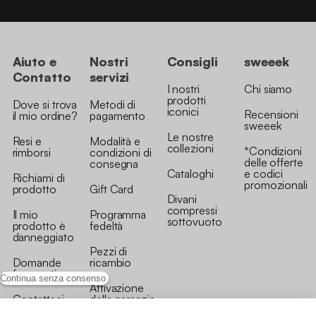
Aiuto e
Nostri
Consigli
sweeek
Contatto
servizi
I nostri
Chi siamo
prodotti
Dove si trova
Metodi di
iconici
Recensioni
il mio ordine?
pagamento
sweeek
Le nostre
Resi e
Modalità e
collezioni
*Condizioni
rimborsi
condizioni di
delle offerte
consegna
Cataloghi
e codici
Richiami di
promozionali
prodotto
Gift Card
Divani
compressi
Il mio
Programma
sottovuoto
prodotto è
fedeltà
danneggiato
Pezzi di
Domande
ricambio
frequenti
Continua senza consenso
Attivazione
Contattaci
della garanzia