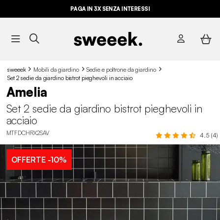
PAGA IN 3X SENZA INTERESSI
sweeek
Mobili da giardino
Sedie e poltrone da giardino
Set 2 sedie da giardino bistrot pieghevoli in acciaio
Amelia
Set 2 sedie da giardino bistrot pieghevoli in
acciaio
MTFDCHRX2SAV
4.5 (4)
OFFERTE
-10%