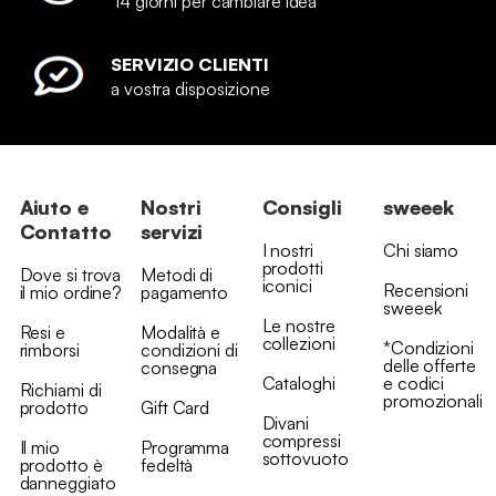
14 giorni per cambiare idea
SERVIZIO CLIENTI
a vostra disposizione
Aiuto e
Nostri
Consigli
sweeek
Contatto
servizi
I nostri
Chi siamo
prodotti
Dove si trova
Metodi di
iconici
Recensioni
il mio ordine?
pagamento
sweeek
Le nostre
Resi e
Modalità e
collezioni
*Condizioni
rimborsi
condizioni di
delle offerte
consegna
Cataloghi
e codici
Richiami di
promozionali
prodotto
Gift Card
Divani
compressi
Il mio
Programma
sottovuoto
prodotto è
fedeltà
danneggiato