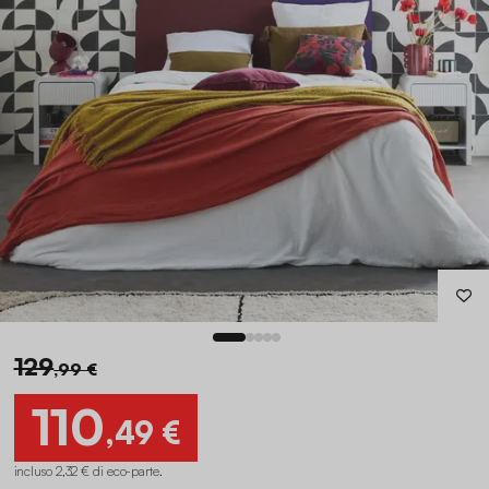
129
,99 €
110
,49 €
incluso 2,32 € di eco-parte
.