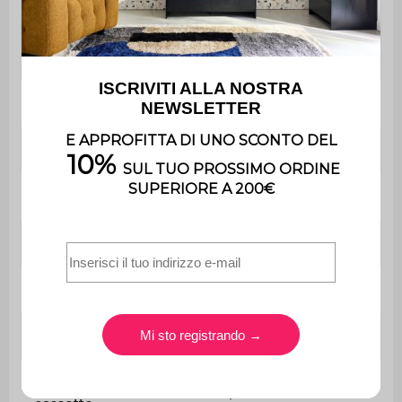
Il montaggio è
Montaggio
semplice, le istruzioni
sono fornite.
Con cassetto
Sì
2x Comodino
L 40 x 30 x H 53 cm
Spessore del pannello
1,5 cm
Cassetto (esterno)
L 37 x H 15,2 cm
Cassetto (interno)
L 29 x P 24 x H 9 cm
Scaffale
L 37 x P 30 cm
Altezza tra ripiano e
24,3 cm