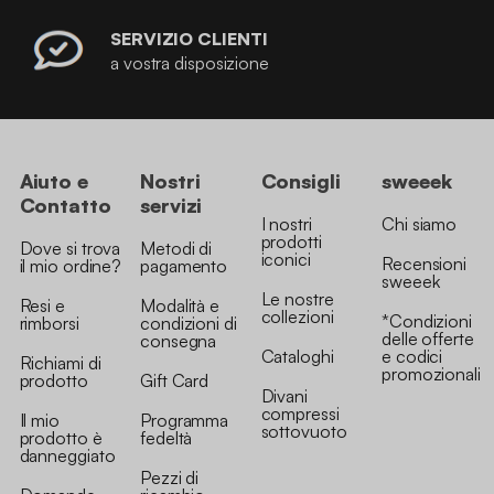
SERVIZIO CLIENTI
a vostra disposizione
Aiuto e
Nostri
Consigli
sweeek
Contatto
servizi
I nostri
Chi siamo
prodotti
Dove si trova
Metodi di
iconici
Recensioni
il mio ordine?
pagamento
sweeek
Le nostre
Resi e
Modalità e
collezioni
*Condizioni
rimborsi
condizioni di
delle offerte
consegna
Cataloghi
e codici
Richiami di
promozionali
prodotto
Gift Card
Divani
compressi
Il mio
Programma
sottovuoto
prodotto è
fedeltà
danneggiato
Pezzi di