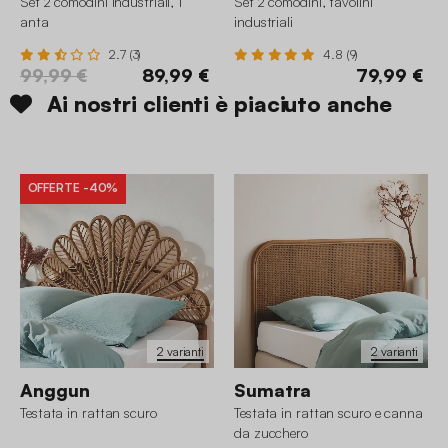
Set 2 comodini industriali, 1
Set 2 comodini, tavolini
anta
industriali
2.7 (3)
4.8 (9)
99,99 €
89,99 €
79,99 €
Ai nostri clienti è piaciuto anche
OFFERTE
-40%
2 varianti
2 varianti
Anggun
Sumatra
Testata in rattan scuro
Testata in rattan scuro e canna
da zucchero