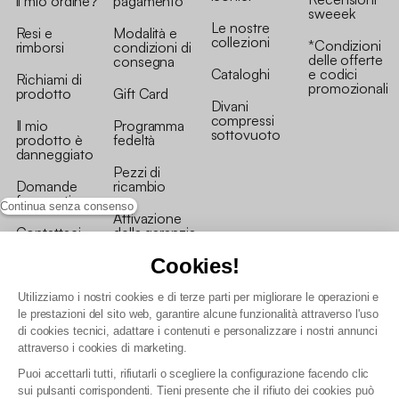
il mio ordine?
pagamento
sweeek
Le nostre
Resi e
Modalità e
collezioni
*Condizioni
rimborsi
condizioni di
delle offerte
consegna
Cataloghi
e codici
Richiami di
promozionali
prodotto
Gift Card
Divani
compressi
Il mio
Programma
sottovuoto
prodotto è
fedeltà
danneggiato
Pezzi di
Domande
ricambio
frequenti
Continua senza consenso
Attivazione
Contattaci
della garanzia
Cookies!
Utilizziamo i nostri cookies e di terze parti per migliorare le operazioni e
le prestazioni del sito web, garantire alcune funzionalità attraverso l'uso
di cookies tecnici, adattare i contenuti e personalizzare i nostri annunci
Condizioni generali vendita
attraverso i cookies di marketing.
Condizioni Generali d'Uso del Programma Fedeltà
Puoi accettarli tutti, rifiutarli o scegliere la configurazione facendo clic
Politica di gestione dei dati personali e dei cookie
sui pulsanti corrispondenti. Tieni presente che il rifiuto dei cookies può
Condizioni generali di vendita per clienti professionali