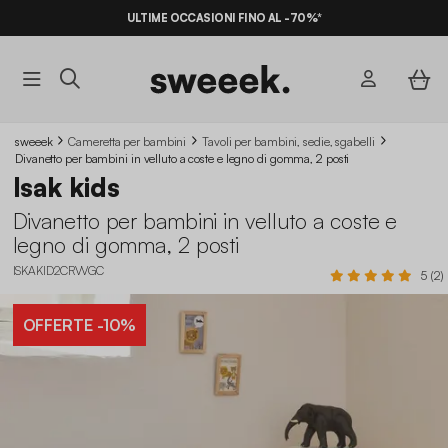
ULTIME OCCASIONI FINO AL -70%*
sweeek
Cameretta per bambini
Tavoli per bambini, sedie, sgabelli
Divanetto per bambini in velluto a coste e legno di gomma, 2 posti
Isak kids
Divanetto per bambini in velluto a coste e
legno di gomma, 2 posti
ISKAKID2CRVVGC
5 (2)
OFFERTE
-10%