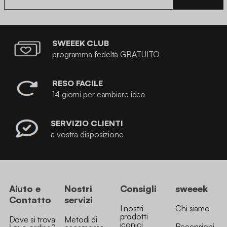
SWEEEK CLUB
programma fedeltà GRATUITO
RESO FACILE
14 giorni per cambiare idea
SERVIZIO CLIENTI
a vostra disposizione
Aiuto e
Nostri
Consigli
sweeek
Contatto
servizi
I nostri
Chi siamo
prodotti
Dove si trova
Metodi di
iconici
Recensioni