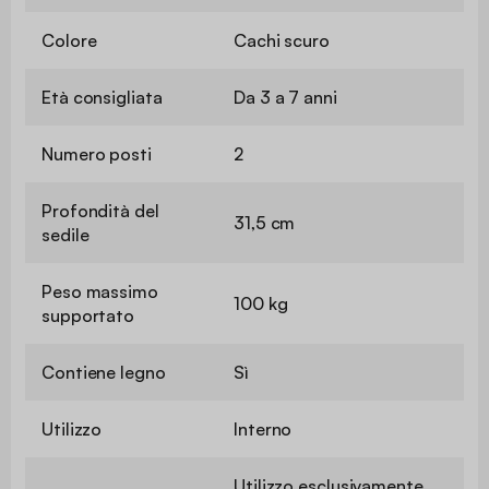
Colore
Cachi scuro
Età consigliata
Da 3 a 7 anni
Numero posti
2
Profondità del
31,5 cm
sedile
Peso massimo
100 kg
supportato
Contiene legno
Sì
Utilizzo
Interno
Utilizzo esclusivamente