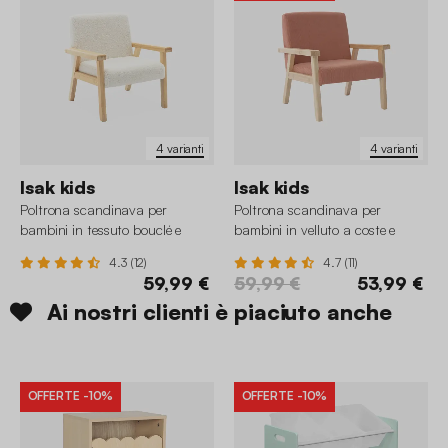
4 varianti
4 varianti
Isak kids
Isak kids
Poltrona scandinava per
Poltrona scandinava per
bambini in tessuto bouclé e
bambini in velluto a coste e
legno di hevea
legno di hevea
4.3 (12)
4.7 (11)
59,99 €
59,99 €
53,99 €
Ai nostri clienti è piaciuto anche
OFFERTE
-10%
OFFERTE
-10%