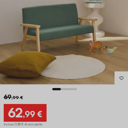
69
,99 €
62
,99 €
incluso 0,98 € di eco-parte
.