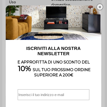
Uso
domestico
✖
Garanzia
2 anni
Il montaggio è semplice, le
Montaggio
istruzioni sono fornite.
Rivestimento
Schiuma di poliuretano (24
dei sedili
kg/m3)
Rivestimento
Schiuma di poliuretano (20
dello schienale
kg/m3)
Archivio
Schiuma 20 kg/m3
Sedile
31,5 x 74 cm