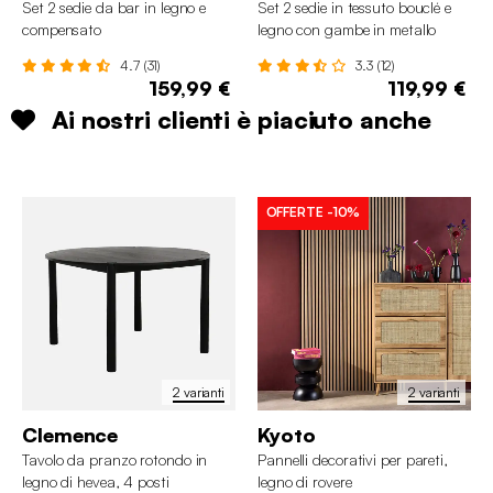
Set 2 sedie da bar in legno e
Set 2 sedie in tessuto bouclé e
compensato
legno con gambe in metallo
4.7 (31)
3.3 (12)
159,99 €
119,99 €
Ai nostri clienti è piaciuto anche
OFFERTE
-10%
2 varianti
2 varianti
Clemence
Kyoto
Tavolo da pranzo rotondo in
Pannelli decorativi per pareti,
legno di hevea, 4 posti
legno di rovere