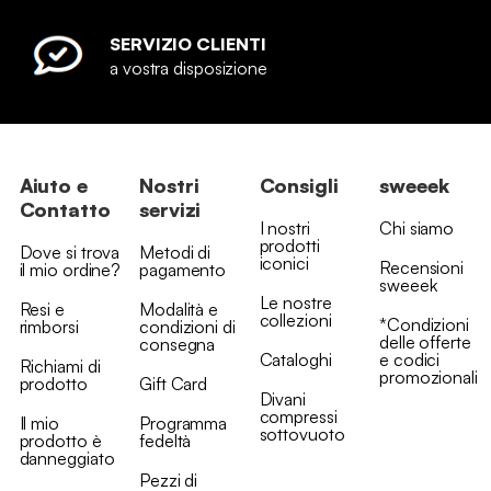
SERVIZIO CLIENTI
a vostra disposizione
Aiuto e
Nostri
Consigli
sweeek
Contatto
servizi
I nostri
Chi siamo
prodotti
Dove si trova
Metodi di
iconici
Recensioni
il mio ordine?
pagamento
sweeek
Le nostre
Resi e
Modalità e
collezioni
*Condizioni
rimborsi
condizioni di
delle offerte
consegna
Cataloghi
e codici
Richiami di
promozionali
prodotto
Gift Card
Divani
compressi
Il mio
Programma
sottovuoto
prodotto è
fedeltà
danneggiato
Pezzi di