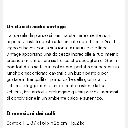
Un duo di sedie vintage
La tua sala da pranzo si illumina istantaneamente non
appena vi installi questo affascinante duo di sedie Aria. Il
legno di hevea con la sua tonalità naturale e le linee
vintage apportano una dolcezza incredibile al tuo interno,
creando un'atmosfera sia fresca che accogliente. Goditi il
comfort della seduta in poliestere, perfetta per perdersi in
lunghe chiacchierate davanti a un buon pasto o per
gustare in tranquillità il primo caffè della giornata. Lo
schienale leggermente arrotondato sostiene la tua
schiena, invitandoti a prolungare questi preziosi momenti
di condivisione in un ambiente caldo e autentico.
Dimensioni dei colli
Scatole 1: L 87 x l 51 x h 26 cm - 15.2 kg