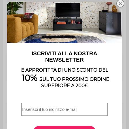
✖
Utilizzo
Interno
Utilizzo esclusivamente
Uso
domestico
Garanzia
2 anni
Il prodotto è fornito di Kit di
Montaggio
montaggio e manuale di
istruzioni.
Numero di
5
ruote
Altezza
sì
regolabile