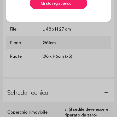
Poltrona
L 59 x P 60 x H 79 / 89 cm
Sedile
L 35/43 x P 45 cm
File
L 48 x H 27 cm
Piede
Ø61cm
Ruote
Ø6 x H6cm (x5)
Scheda tecnica
sì (il sedile deve essere
Coperchio rimovibile
riparato da zero)