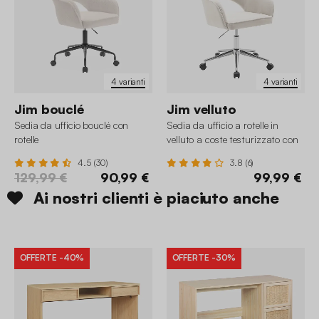
4 varianti
4 varianti
Jim bouclé
Jim velluto
Sedia da ufficio bouclé con
Sedia da ufficio a rotelle in
rotelle
velluto a coste testurizzato con
base cromata
4.5 (30)
3.8 (6)
129,99 €
90,99 €
99,99 €
Ai nostri clienti è piaciuto anche
OFFERTE
-40%
OFFERTE
-30%