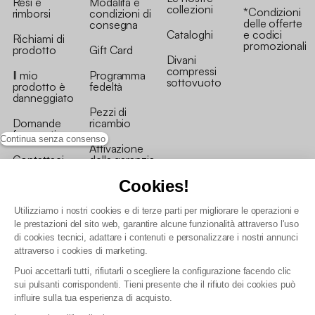
Resi e
Modalità e
collezioni
*Condizioni
rimborsi
condizioni di
delle offerte
consegna
Cataloghi
e codici
Richiami di
promozionali
prodotto
Gift Card
Divani
compressi
Il mio
Programma
sottovuoto
prodotto è
fedeltà
danneggiato
Pezzi di
Domande
ricambio
frequenti
Continua senza consenso
Attivazione
Contattaci
della garanzia
Cookies!
Utilizziamo i nostri cookies e di terze parti per migliorare le operazioni e
le prestazioni del sito web, garantire alcune funzionalità attraverso l'uso
di cookies tecnici, adattare i contenuti e personalizzare i nostri annunci
Condizioni generali vendita
attraverso i cookies di marketing.
Condizioni Generali d'Uso del Programma Fedeltà
Puoi accettarli tutti, rifiutarli o scegliere la configurazione facendo clic
Politica di gestione dei dati personali e dei cookie
sui pulsanti corrispondenti. Tieni presente che il rifiuto dei cookies può
Condizioni generali di vendita per clienti professionali
influire sulla tua esperienza di acquisto.
Dichiarazione di accessibilità