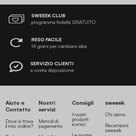
SWEEEK CLUB
programma fedeltà GRATUITO
RESO FACILE
14 giorni per cambiare idea
SERVIZIO CLIENTI
a vostra disposizione
Aiuto e
Nostri
Consigli
sweeek
Contatto
servizi
I nostri
Chi siamo
prodotti
Dove si trova
Metodi di
iconici
Recensioni
il mio ordine?
pagamento
sweeek
Le nostre