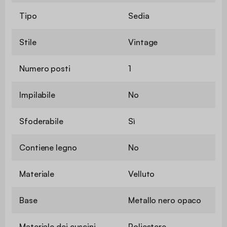
Tipo
Sedia
Stile
Vintage
Numero posti
1
Impilabile
No
Sfoderabile
Sì
Contiene legno
No
Materiale
Velluto
Base
Metallo nero opaco
Materiale dei cuscini
Poliestere