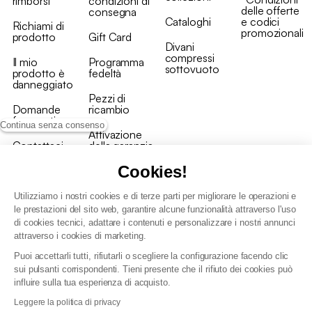
rimborsi
condizioni di
delle offerte
consegna
Cataloghi
e codici
Richiami di
promozionali
prodotto
Gift Card
Divani
compressi
Il mio
Programma
sottovuoto
prodotto è
fedeltà
danneggiato
Pezzi di
Domande
ricambio
frequenti
Continua senza consenso
Attivazione
Contattaci
della garanzia
Cookies!
Utilizziamo i nostri cookies e di terze parti per migliorare le operazioni e
le prestazioni del sito web, garantire alcune funzionalità attraverso l'uso
di cookies tecnici, adattare i contenuti e personalizzare i nostri annunci
Condizioni generali vendita
attraverso i cookies di marketing.
Condizioni Generali d'Uso del Programma Fedeltà
Puoi accettarli tutti, rifiutarli o scegliere la configurazione facendo clic
Politica di gestione dei dati personali e dei cookie
sui pulsanti corrispondenti. Tieni presente che il rifiuto dei cookies può
Condizioni generali di vendita per clienti professionali
influire sulla tua esperienza di acquisto.
Dichiarazione di accessibilità
Leggere la politica di privacy