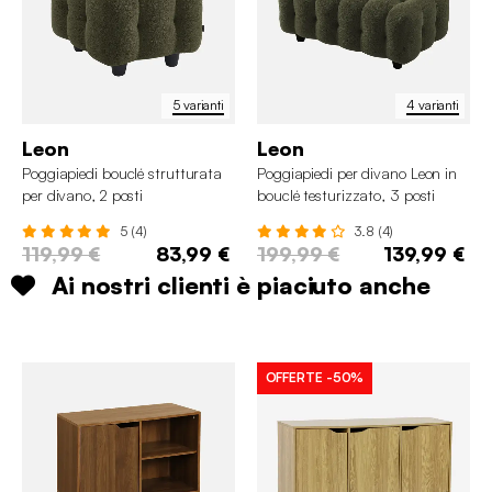
5 varianti
4 varianti
Leon
Leon
Poggiapiedi bouclé strutturata
Poggiapiedi per divano Leon in
per divano, 2 posti
bouclé testurizzato, 3 posti
5 (4)
3.8 (4)
119,99 €
83,99 €
199,99 €
139,99 €
Ai nostri clienti è piaciuto anche
OFFERTE
-50%