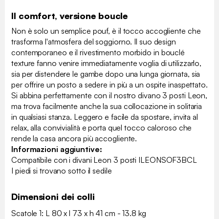
Il comfort, versione boucle
Non è solo un semplice pouf, è il tocco accogliente che
trasforma l'atmosfera del soggiorno. Il suo design
contemporaneo e il rivestimento morbido in bouclé
texture fanno venire immediatamente voglia di utilizzarlo,
sia per distendere le gambe dopo una lunga giornata, sia
per offrire un posto a sedere in più a un ospite inaspettato.
Si abbina perfettamente con il nostro divano 3 posti Leon,
ma trova facilmente anche la sua collocazione in solitaria
in qualsiasi stanza. Leggero e facile da spostare, invita al
relax, alla convivialità e porta quel tocco caloroso che
rende la casa ancora più accogliente.
Informazioni aggiuntive:
Compatibile con i divani Leon 3 posti ILEONSOF3BCL
I piedi si trovano sotto il sedile
Dimensioni dei colli
Scatole 1: L 80 x l 73 x h 41 cm - 13.8 kg