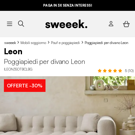
PAGA IN 3X SENZA INTERESSI
sweeek
Mobili soggiorno
Pouf e poggiapiedi
Poggiapiedi per divano Leon
Leon
Poggiapiedi per divano Leon
ILEON3SOTBCLBG
5 (10)
OFFERTE
-30%