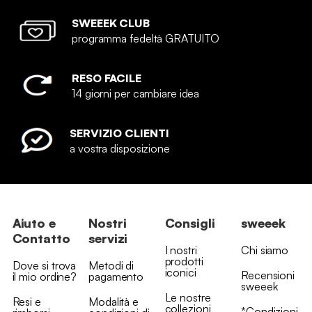
SWEEEK CLUB
programma fedeltà GRATUITO
RESO FACILE
14 giorni per cambiare idea
SERVIZIO CLIENTI
a vostra disposizione
Aiuto e
Nostri
Consigli
sweeek
Contatto
servizi
I nostri
Chi siamo
prodotti
Dove si trova
Metodi di
iconici
Recensioni
il mio ordine?
pagamento
sweeek
Le nostre
Resi e
Modalità e
collezioni
*Condizioni