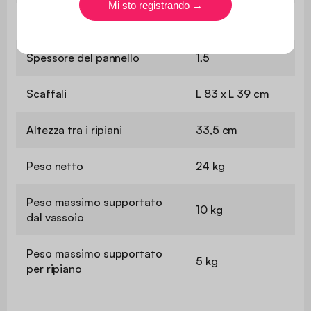
Vassoio
L 83 x L 39 cm
Spessore del pannello
1,5
Scaffali
L 83 x L 39 cm
Altezza tra i ripiani
33,5 cm
Peso netto
24 kg
Peso massimo supportato
10 kg
dal vassoio
Peso massimo supportato
5 kg
per ripiano