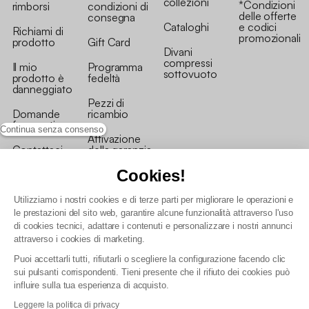
collezioni
*Condizioni
rimborsi
condizioni di
delle offerte
consegna
Cataloghi
e codici
Richiami di
promozionali
prodotto
Gift Card
Divani
compressi
Il mio
Programma
sottovuoto
prodotto è
fedeltà
danneggiato
Pezzi di
Domande
ricambio
frequenti
Continua senza consenso
Attivazione
Contattaci
della garanzia
Cookies!
Utilizziamo i nostri cookies e di terze parti per migliorare le operazioni e
le prestazioni del sito web, garantire alcune funzionalità attraverso l'uso
di cookies tecnici, adattare i contenuti e personalizzare i nostri annunci
Condizioni generali vendita
attraverso i cookies di marketing.
Condizioni Generali d'Uso del Programma Fedeltà
Puoi accettarli tutti, rifiutarli o scegliere la configurazione facendo clic
Politica di gestione dei dati personali e dei cookie
sui pulsanti corrispondenti. Tieni presente che il rifiuto dei cookies può
Condizioni generali di vendita per clienti professionali
influire sulla tua esperienza di acquisto.
Dichiarazione di accessibilità
Leggere la politica di privacy