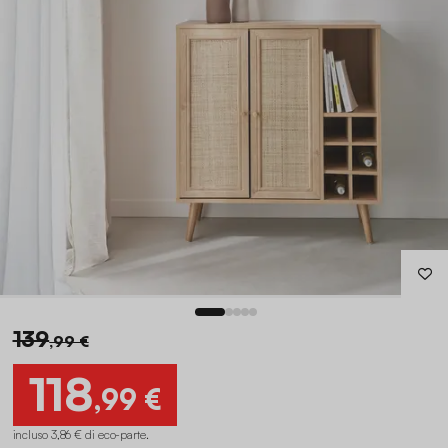
139
,99 €
118
,99 €
incluso 3,86 € di eco-parte
.