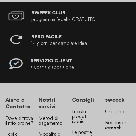
SWEEEK CLUB
programma fedeltà GRATUITO
RESO FACILE
14 giorni per cambiare idea
SERVIZIO CLIENTI
a vostra disposizione
Aiuto e
Nostri
Consigli
sweeek
Contatto
servizi
I nostri
Chi siamo
prodotti
Dove si trova
Metodi di
iconici
Recensioni
il mio ordine?
pagamento
sweeek
Le nostre
Resi e
Modalità e