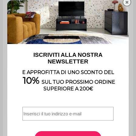
✖
Garanzia
2 anni
Il montaggio è semplice, le
Montaggio
istruzioni sono fornite.
Numero di nicchie
1
Numero di portabottiglie
6
Numero di maniglie
2
Numero di piedi
4
L 83 x P 39 x H
Buffet
88,5 cm