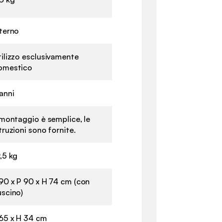
nterno
tilizzo esclusivamente
omestico
anni
 montaggio è semplice, le
truzioni sono fornite.
,5 kg
 90 x P 90 x H 74 cm (con
uscino)
 65 x H 34 cm