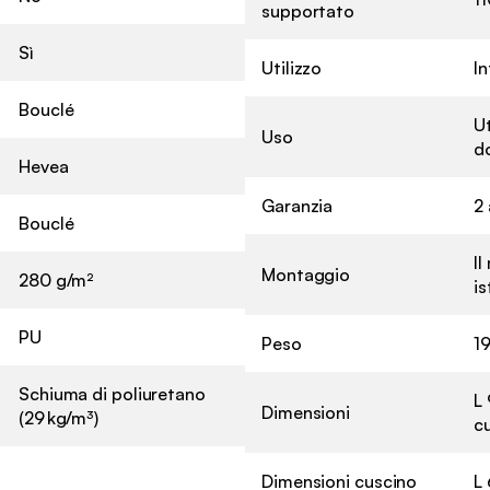
supportato
Sì
Utilizzo
I
Bouclé
U
Uso
d
Hevea
Garanzia
2 
Bouclé
Il
Montaggio
280 g/m²
is
PU
Peso
19
Schiuma di poliuretano
L
Dimensioni
(29 kg/m³)
c
Dimensioni cuscino
L