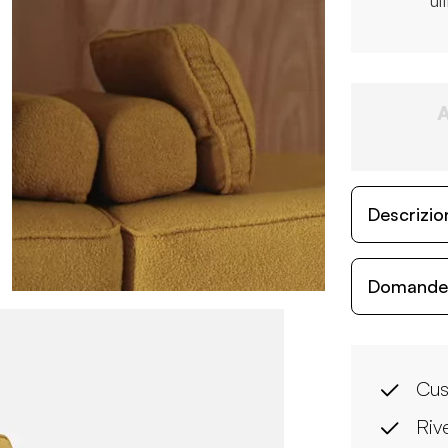
ul
Descrizio
Domande c
Cus
Riv