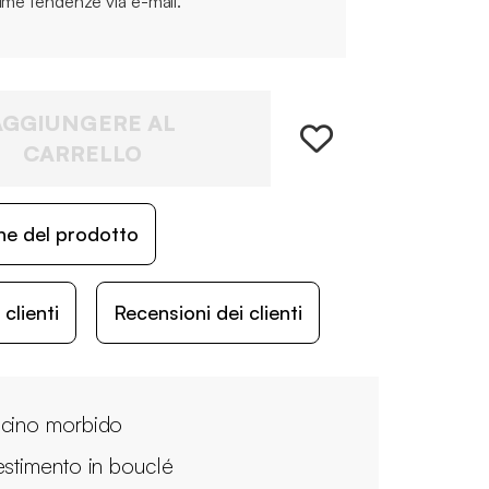
time tendenze via e-mail.
AGGIUNGERE AL
CARRELLO
ne del prodotto
lienti
Recensioni dei clienti
cino morbido
estimento in bouclé