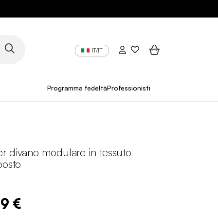
IT/IT
Programma fedeltà
Professionisti
r divano modulare in tessuto
posto
99 €