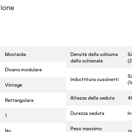
zione
Mostarda
Densità della schiuma
S
dello schienale
(2
Divano modulare
S
Imbottitura cuscinetti
(1
Vintage
Altezza della seduta
4
Rettangolare
Durezza seduta
I
1
Peso massimo
No
11