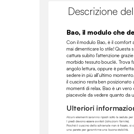
Descrizione del
Bao, il modulo che det
Con il modulo Bao, è il comfort a
mai dimenticare lo stile! Questa 
cattura subito l’attenzione grazie
morbido tessuto bouclé. Trova f
angolo lettura, oppure è perfetta
sedere in più all’ultimo momento.
il cuscino resta ben posizionato
momenti di relax. Bao è un vero 
piacevole da vedere quanto da u
Ulteriori informazio
Alcuni elementi saranno riposti sotto la seduta per i
I piedi devono essere avvitati (istruzioni fornite).
Poiché il cuscino dello schienale non è fissato, si 
una parete per garantirne una buona stabilità.