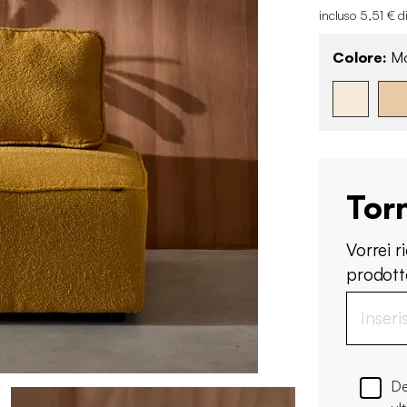
incluso 5,51 € d
Colore:
Mo
Tor
Vorrei 
prodotto
De