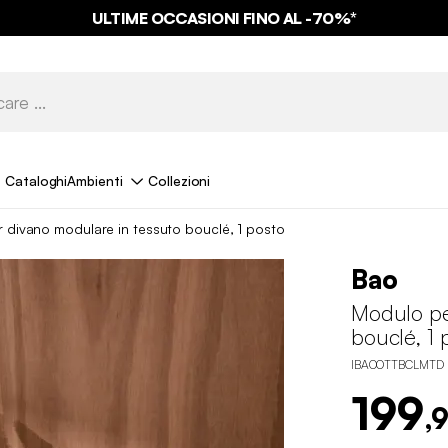
ULTIME OCCASIONI FINO AL -70%*
Cataloghi
Ambienti
Collezioni
 divano modulare in tessuto bouclé, 1 posto
Bao
Modulo pe
bouclé, 1 
IBAOOTTBCLMTD
199
,