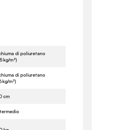
chiuma di poliuretano
5 kg/m³)
chiuma di poliuretano
6 kg/m³)
0 cm
ntermedio
0 kg