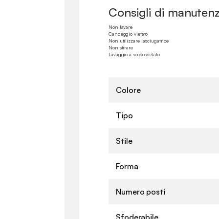
Consigli di manuten
Non lavare
Candeggio vietato
Non utilizzare l’asciugatrice
Non stirare
Lavaggio a secco vietato
Colore
Tipo
Stile
Forma
Numero posti
Sfoderabile