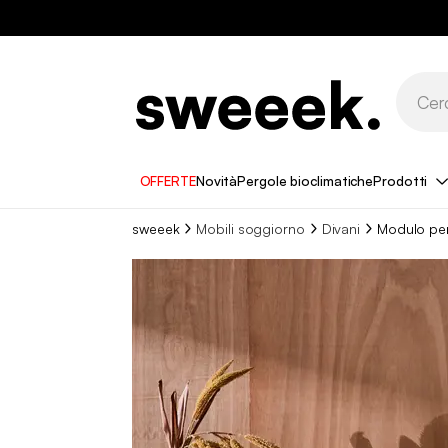
OFFERTE
Novità
Pergole bioclimatiche
Prodotti
sweeek
Mobili soggiorno
Divani
Modulo per