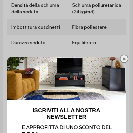
Densità della schiuma
Schiuma poliuretanica
della seduta
(24kg/m3)
Imbottitura cuscinetti
Fibra poliestere
Durezza seduta
Equilibrato
✖
Convertibile
Sí
a letto
Tipo di letto
Occasionale
Spessore del
17 cm
letto
Peso
massimo
110 kg