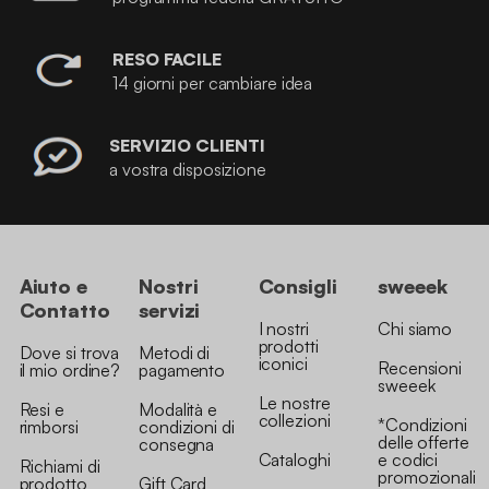
RESO FACILE
14 giorni per cambiare idea
SERVIZIO CLIENTI
a vostra disposizione
Aiuto e
Nostri
Consigli
sweeek
Contatto
servizi
I nostri
Chi siamo
prodotti
Dove si trova
Metodi di
iconici
Recensioni
il mio ordine?
pagamento
sweeek
Le nostre
Resi e
Modalità e
collezioni
*Condizioni
rimborsi
condizioni di
delle offerte
consegna
Cataloghi
e codici
Richiami di
promozionali
prodotto
Gift Card