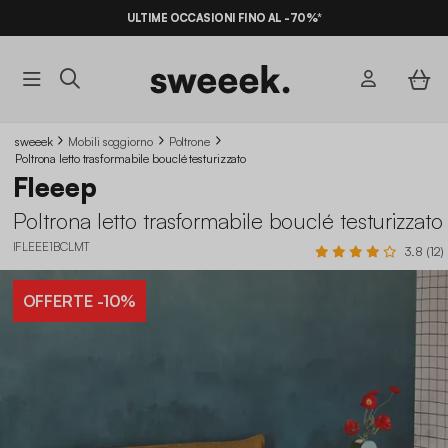
ULTIME OCCASIONI FINO AL -70%*
sweeek
Mobili soggiorno
Poltrone
Poltrona letto trasformabile bouclé testurizzato
Fleeep
Poltrona letto trasformabile bouclé testurizzato
IFLEEE1BCLMT
3.8 (12)
OFFERTE
-10%