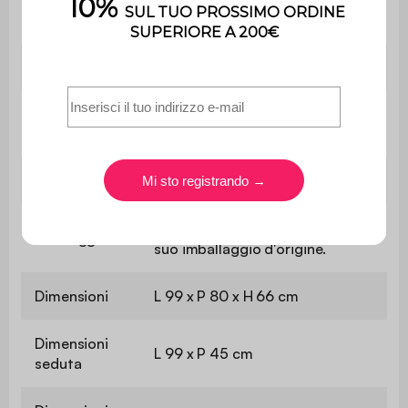
supportato
Utilizzo
Interno
Utilizzo esclusivamente
Uso
domestico
Garanzia
2 anni
Il prodotto è già assemblato, nel
Montaggio
suo imballaggio d'origine.
Dimensioni
L 99 x P 80 x H 66 cm
Dimensioni
L 99 x P 45 cm
seduta