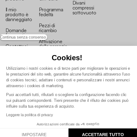
Divani
compressi
Il mio
Programma
sottovuoto
prodotto è
fedeltà
danneggiato
Pezzi di
Domande
ricambio
frequenti
Continua senza consenso
Attivazione
Contattaci
della garanzia
Cookies!
Utilizziamo i nostri cookies e di terze parti per migliorare le operazioni e
le prestazioni del sito web, garantire alcune funzionalità attraverso l'uso
di cookies tecnici, adattare i contenuti e personalizzare i nostri annunci
Condizioni generali vendita
attraverso i cookies di marketing.
Condizioni Generali d'Uso del Programma Fedeltà
Puoi accettarli tutti, rifiutarli o scegliere la configurazione facendo clic
Politica di gestione dei dati personali e dei cookie
sui pulsanti corrispondenti. Tieni presente che il rifiuto dei cookies può
Condizioni generali di vendita per clienti professionali
influire sulla tua esperienza di acquisto.
Dichiarazione di accessibilità
Leggere la politica di privacy
Autorizzazioni certificate da
IMPOSTARE
ACCETTARE TUTTO