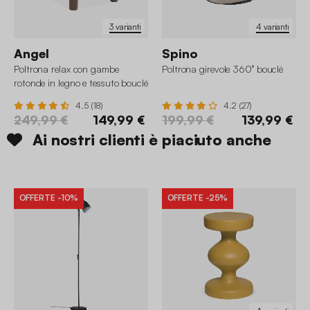
3 varianti
4 varianti
Angel
Spino
Poltrona relax con gambe
Poltrona girevole 360° bouclé
rotonde in legno e tessuto bouclé
4.5 (18)
4.2 (27)
249,99 €
149,99 €
199,99 €
139,99 €
Ai nostri clienti è piaciuto anche
OFFERTE
-10%
OFFERTE
-25%