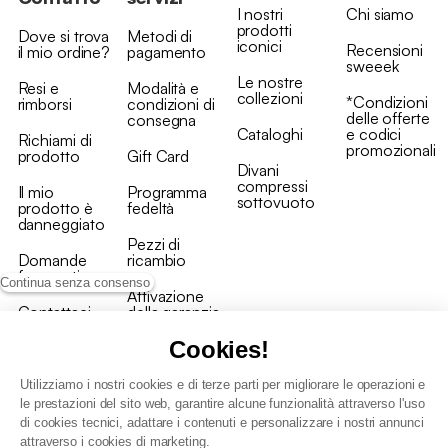
I nostri
Chi siamo
prodotti
Dove si trova
Metodi di
iconici
Recensioni
il mio ordine?
pagamento
sweeek
Le nostre
Resi e
Modalità e
collezioni
*Condizioni
rimborsi
condizioni di
delle offerte
consegna
Cataloghi
e codici
Richiami di
promozionali
prodotto
Gift Card
Divani
compressi
Il mio
Programma
sottovuoto
prodotto è
fedeltà
danneggiato
Pezzi di
Domande
ricambio
frequenti
Continua senza consenso
Attivazione
Contattaci
della garanzia
Cookies!
Utilizziamo i nostri cookies e di terze parti per migliorare le operazioni e
le prestazioni del sito web, garantire alcune funzionalità attraverso l'uso
di cookies tecnici, adattare i contenuti e personalizzare i nostri annunci
Condizioni generali vendita
attraverso i cookies di marketing.