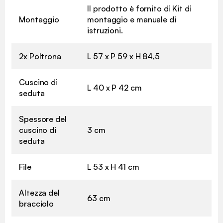
Il prodotto è fornito di Kit di
Montaggio
montaggio e manuale di
istruzioni.
2x Poltrona
L 57 x P 59 x H 84,5
Cuscino di
L 40 x P 42 cm
seduta
Spessore del
cuscino di
3 cm
seduta
File
L 53 x H 41 cm
Altezza del
63 cm
bracciolo