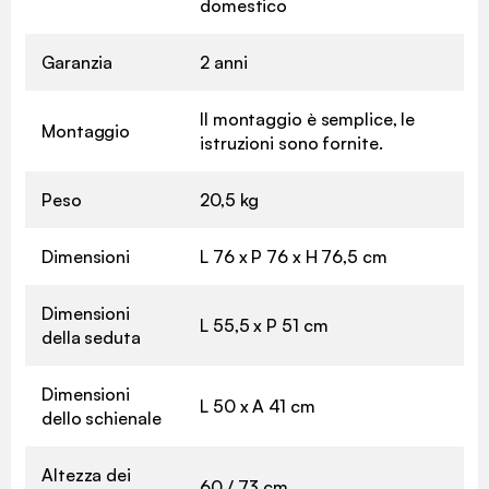
domestico
Garanzia
2 anni
Il montaggio è semplice, le
Montaggio
istruzioni sono fornite.
Peso
20,5 kg
Dimensioni
L 76 x P 76 x H 76,5 cm
Dimensioni
L 55,5 x P 51 cm
della seduta
Dimensioni
L 50 x A 41 cm
dello schienale
Altezza dei
60 / 73 cm