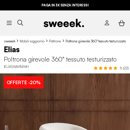
PAGA IN 3X SENZA INTERESSI
sweeek
Mobili soggiorno
Poltrone
Poltrona girevole 360° tessuto testurizzato
Elias
Poltrona girevole 360° tessuto testurizzato
IELIASWARMWH
5 (22)
OFFERTE
-20%