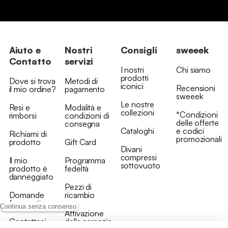
Aiuto e
Nostri
Consigli
sweeek
Contatto
servizi
I nostri
Chi siamo
prodotti
Dove si trova
Metodi di
iconici
Recensioni
il mio ordine?
pagamento
sweeek
Le nostre
Resi e
Modalità e
collezioni
*Condizioni
rimborsi
condizioni di
delle offerte
consegna
Cataloghi
e codici
Richiami di
promozionali
prodotto
Gift Card
Divani
compressi
Il mio
Programma
sottovuoto
prodotto è
fedeltà
danneggiato
Pezzi di
Domande
ricambio
frequenti
Continua senza consenso
Attivazione
Contattaci
della garanzia