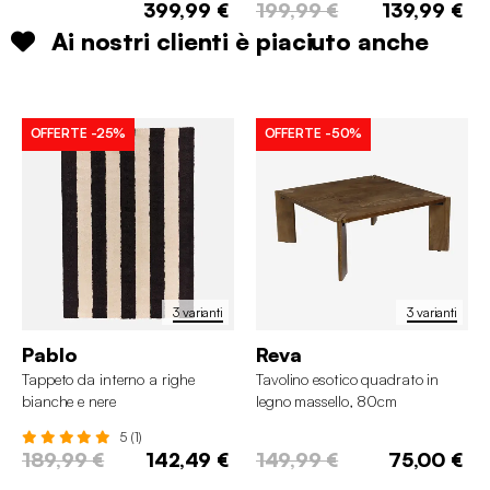
399,99 €
199,99 €
139,99 €
Ai nostri clienti è piaciuto anche
OFFERTE
-25%
OFFERTE
-50%
3 varianti
3 varianti
Pablo
Reva
Tappeto da interno a righe
Tavolino esotico quadrato in
bianche e nere
legno massello, 80cm
5 (1)
189,99 €
142,49 €
149,99 €
75,00 €