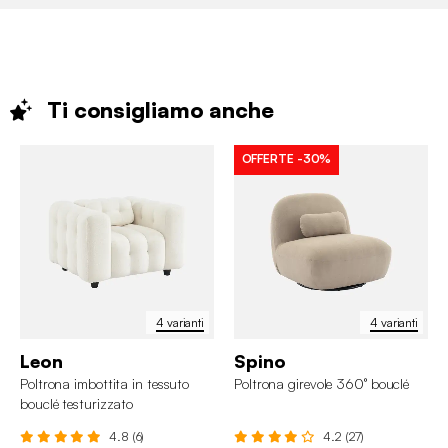
Ti consigliamo
anche
OFFERTE
-30%
4 varianti
4 varianti
Leon
Spino
Poltrona imbottita in tessuto
Poltrona girevole 360° bouclé
bouclé testurizzato
4.8 (6)
4.2 (27)