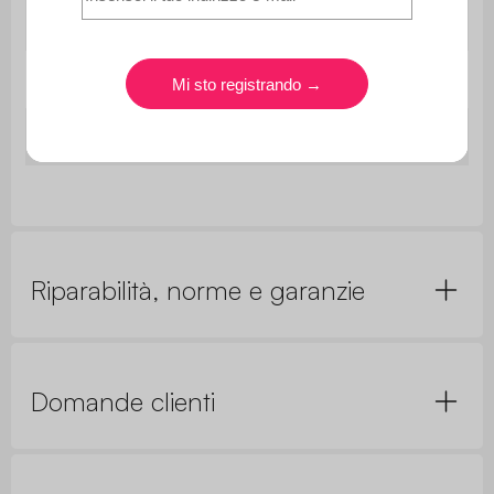
Sedia
L 46 x P 39,5 x H 55 cm
Sedile
L 31 x P 31 cm
Peso netto
1,95 kg
Riparabilità, norme e garanzie
Domande clienti