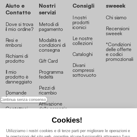
Aiuto e
Nostri
Consigli
sweeek
Contatto
servizi
I nostri
Chi siamo
prodotti
Dove si trova
Metodi di
iconici
Recensioni
il mio ordine?
pagamento
sweeek
Le nostre
Resi e
Modalità e
collezioni
*Condizioni
rimborsi
condizioni di
delle offerte
consegna
Cataloghi
e codici
Richiami di
promozionali
prodotto
Gift Card
Divani
compressi
Il mio
Programma
sottovuoto
prodotto è
fedeltà
danneggiato
Pezzi di
Domande
ricambio
frequenti
Continua senza consenso
Attivazione
Contattaci
della garanzia
Cookies!
Utilizziamo i nostri cookies e di terze parti per migliorare le operazioni e
le prestazioni del sito web, garantire alcune funzionalità attraverso l'uso