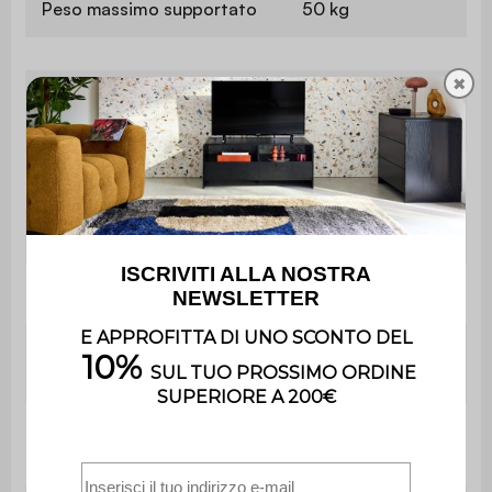
Peso massimo supportato
50 kg
✖
Contiene
Sì
legno
Utilizzo
Interno
Uso
Utilizzo esclusivamente domestico
Garanzia
2 anni
Il prodotto è già assemblato, nel
Montaggio
suo imballaggio d'origine.
Numero di
4
piedi