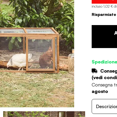
incluso 1,02 € d
Risparmiate
Spedizion
Consegn
(
vedi condi
Consegna tr
agosto
Descrizio