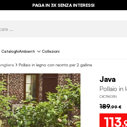
PAGA IN 3X SENZA INTERESSI
Cataloghi
Ambienti
Collezioni
onigliera
Pollaio in legno con recinto per 2 galline
Java
Pollaio in
CKC1960BN
189
,99 €
113
,