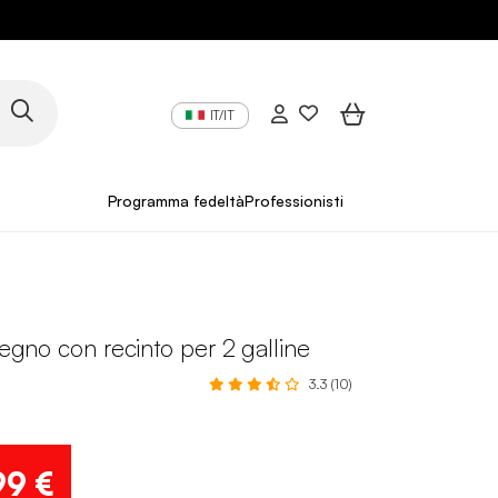
IT/IT
Programma fedeltà
Professionisti
 legno con recinto per 2 galline
3.3 (10)
99 €