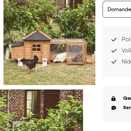
Domande c
Pol
Vol
Nid
Gar
Ser