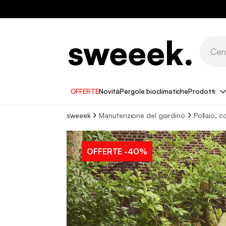
OFFERTE
Novità
Pergole bioclimatiche
Prodotti
sweeek
Manutenzione del giardino
Pollaio, c
OFFERTE
-40%