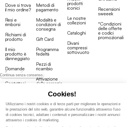
prodotti
Dove si trova
Metodi di
iconici
Recensioni
il mio ordine?
pagamento
sweeek
Le nostre
Resi e
Modalità e
collezioni
*Condizioni
rimborsi
condizioni di
delle offerte
consegna
Cataloghi
e codici
Richiami di
promozionali
prodotto
Gift Card
Divani
compressi
Il mio
Programma
sottovuoto
prodotto è
fedeltà
danneggiato
Pezzi di
Domande
ricambio
frequenti
Continua senza consenso
Attivazione
Contattaci
della garanzia
Cookies!
Utilizziamo i nostri cookies e di terze parti per migliorare le operazioni e
le prestazioni del sito web, garantire alcune funzionalità attraverso l'uso
di cookies tecnici, adattare i contenuti e personalizzare i nostri annunci
Condizioni generali vendita
attraverso i cookies di marketing.
Condizioni Generali d'Uso del Programma Fedeltà