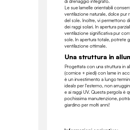
di drenaggio integrato.
Le sue lamelle orientabili conse
ventilazione naturale, dolce pur 
del sole. Inoltre, vi permettono d
dei raggi solari. In apertura parzi
ventilazione significativa pur con
sole. In apertura totale, potrete 
ventilazione ottimale.
Una struttura in allu
Progettata con una struttura in all
(cornice + piedi) con lame in acc
è un investimento a lungo termine
ideale per l'esterno, non arruggin
e ai raggi UV. Questa pergola è q
pochissima manutenzione, potrà 
giardino per molti anni!