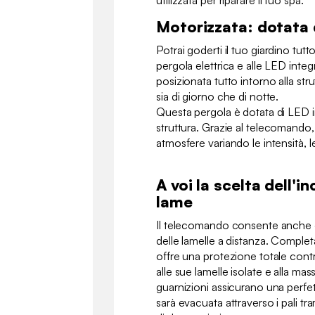
Motorizzata: dotata 
Potrai goderti il tuo giardino tutt
pergola elettrica e alle LED integ
posizionata tutto intorno alla str
sia di giorno che di notte.
Questa pergola è dotata di LED in
struttura. Grazie al telecomando,
atmosfere variando le intensità, l
A voi la scelta dell'in
lame
Il telecomando consente anche di
delle lamelle a distanza. Comple
offre una protezione totale contro
alle sue lamelle isolate e alla m
guarnizioni assicurano una perfe
sarà evacuata attraverso i pali tr