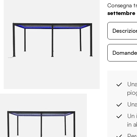
Consegna tr
settembre
Descrizio
Domande c
Una
pio
Una
Un 
in a
Per