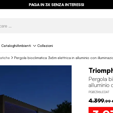
PAGA IN 3X SENZA INTERESSI
Cataloghi
Ambienti
Collezioni
atiche
Pergola bioclimatica 3x6m elettrica in alluminio con illuminaz
Triomp
Pergola bi
alluminio 
PGBC3X6LEDAT
4.399
,99 