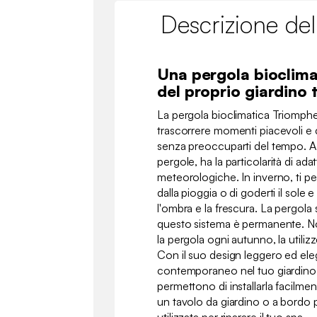
Descrizione del
Una pergola bioclima
del proprio giardino 
La pergola bioclimatica Triomphe
trascorrere momenti piacevoli e c
senza preoccuparti del tempo. A d
pergole, ha la particolarità di ada
meteorologiche. In inverno, ti pe
dalla pioggia o di goderti il sole 
l'ombra e la frescura. La pergola s
questo sistema è permanente. Non
la pergola ogni autunno, la utilizz
Con il suo design leggero ed el
contemporaneo nel tuo giardino.
permettono di installarla facilmen
un tavolo da giardino o a bordo 
utilizzata per riparare il tuo spa.