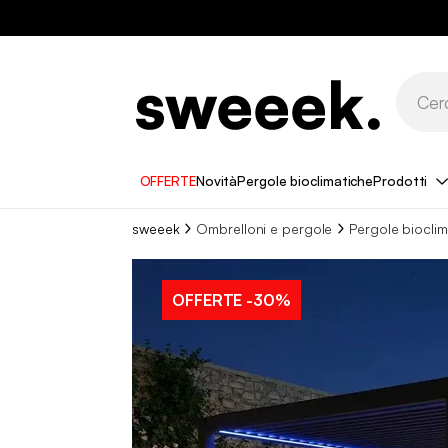
OFFERTE
Novità
Pergole bioclimatiche
Prodotti
sweeek
Ombrelloni e pergole
Pergole bioclim
OFFERTE
-30%