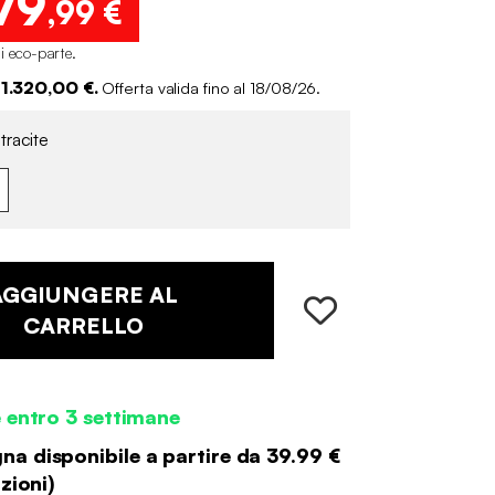
79
,99 €
i eco-parte
.
 1.320,00 €.
Offerta valida fino al 18/08/26.
tracite
AGGIUNGERE AL
CARRELLO
 entro 3 settimane
a disponibile a partire da
39.99 €
zioni
)