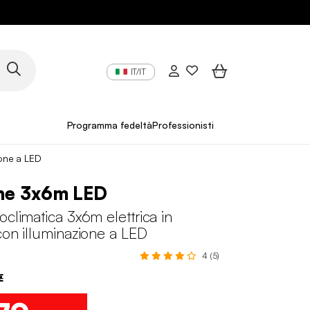
IT/IT
Programma fedeltà
Professionisti
ione a LED
he 3x6m LED
oclimatica 3x6m elettrica in
con illuminazione a LED
4 (5)
€