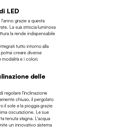
di LED
o l'anno grazie a questa
rate. La sua striscia luminosa
uttura la rende indispensabile
tegrati tutto intorno alla
 potrai creare diverse
e modalità e i colori.
clinazione delle
 regolare l'inclinazione
tamente chiuso, il pergolato
 il sole e la pioggia grazie
assima oscurazione. Le sue
tta tenuta stagna. L'acqua
amite un innovativo sistema