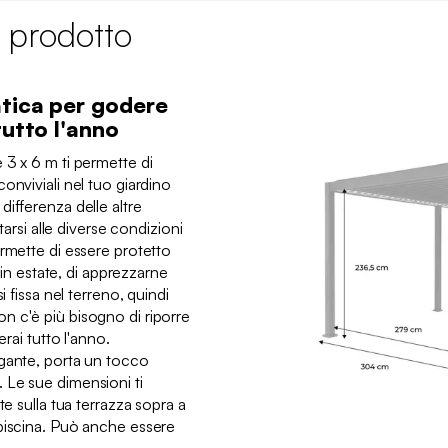
 prodotto
tica per godere
tutto l'anno
 3 x 6 m ti permette di
onviviali nel tuo giardino
ifferenza delle altre
ttarsi alle diverse condizioni
rmette di essere protetto
e in estate, di apprezzarne
i fissa nel terreno, quindi
 c'è più bisogno di riporre
erai tutto l'anno.
egante, porta un tocco
 Le sue dimensioni ti
te sulla tua terrazza sopra a
piscina. Può anche essere