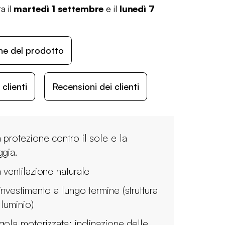
a il
martedì 1 settembre
e il
lunedì 7
ne del prodotto
lienti
Recensioni dei clienti
 protezione contro il sole e la
ggia.
 ventilazione naturale
investimento a lungo termine (struttura
lluminio)
gola motorizzata: inclinazione delle