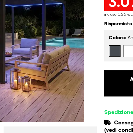
3.0
incluso 0,26 € d
Risparmiate
Colore:
An
Spedizione
Consegn
(
vedi condi