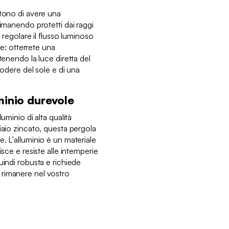
ntono di avere una
rimanendo protetti dai raggi
i regolare il flusso luminoso
ale: otterrete una
tenendo la luce diretta del
godere del sole e di una
minio durevole
uminio di alta qualità
iaio zincato, questa pergola
. L'alluminio è un materiale
isce e resiste alle intemperie
uindi robusta e richiede
rimanere nel vostro