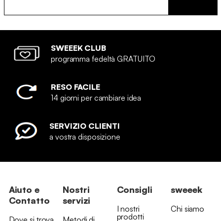
SWEEEK CLUB
programma fedeltà GRATUITO
RESO FACILE
14 giorni per cambiare idea
SERVIZIO CLIENTI
a vostra disposizione
Aiuto e
Nostri
Consigli
sweeek
Contatto
servizi
I nostri
Chi siamo
prodotti
Dove si trova
Metodi di