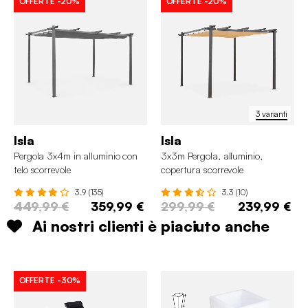
OFFERTE
-20%
OFFERTE
-20%
3 varianti
Isla
Isla
Pergola 3x4m in alluminio con
3x3m Pergola, alluminio,
telo scorrevole
copertura scorrevole
3.9 (135)
3.3 (10)
449,99 €
359,99 €
299,99 €
239,99 €
Ai nostri clienti è piaciuto anche
OFFERTE
-30%