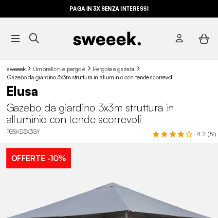
PAGA IN 3X SENZA INTERESSI
sweeek
Ombrelloni e pergole
Pergole e gazebi
Gazebo da giardino 3x3m struttura in alluminio con tende scorrevoli
Elusa
Gazebo da giardino 3x3m struttura in
alluminio con tende scorrevoli
PGSKD3X3GY
4.2 (51)
OFFERTE
-10%