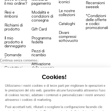
iconici
Recensioni
il mio ordine?
pagamento
sweeek
Le nostre
Resi e
Modalità e
collezioni
*Condizioni
rimborsi
condizioni di
delle offerte
consegna
Cataloghi
e codici
Richiami di
promozionali
prodotto
Gift Card
Divani
compressi
Il mio
Programma
sottovuoto
prodotto è
fedeltà
danneggiato
Pezzi di
Domande
ricambio
frequenti
Continua senza consenso
Attivazione
Contattaci
della garanzia
Cookies!
Utilizziamo i nostri cookies e di terze parti per migliorare le operazioni e
le prestazioni del sito web, garantire alcune funzionalità attraverso l'uso
di cookies tecnici, adattare i contenuti e personalizzare i nostri annunci
Condizioni generali vendita
attraverso i cookies di marketing.
Condizioni Generali d'Uso del Programma Fedeltà
Puoi accettarli tutti, rifiutarli o scegliere la configurazione facendo clic
Politica di gestione dei dati personali e dei cookie