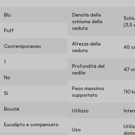
Blu
Densità della
Schi
schiuma della
(3,5 
seduta
Puff
Altezza della
Contemporaneo
45 c
seduta
1
Profondità del
47 c
sedile
No
Peso massimo
110 k
Sì
supportato
Bouclé
Utilizzo
Inte
Eucalipto e compensato
Utili
Uso
dome