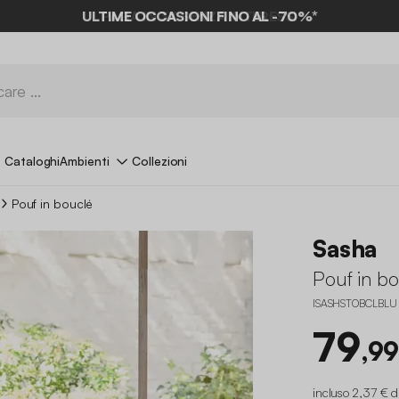
ULTIME OCCASIONI FINO AL -70%*
Cataloghi
Ambienti
Collezioni
Pouf in bouclé
Sasha
Pouf in b
ISASHSTOBCLBLU
79
,99
incluso 2,37 € d