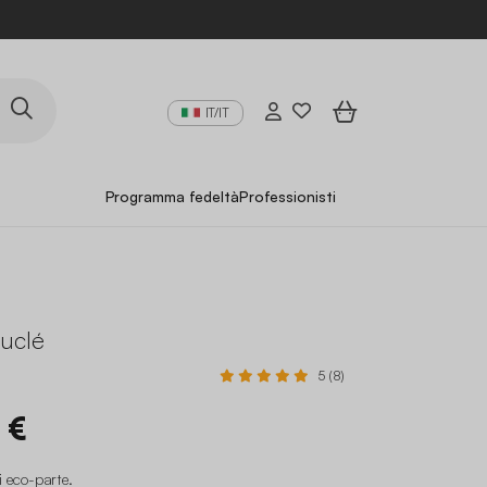
IT/IT
Programma fedeltà
Professionisti
ouclé
5 (8)
 €
i eco-parte
.