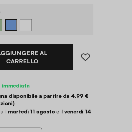
u
AGGIUNGERE AL
CARRELLO
e immediata
a disponibile a partire da
4.99 €
zioni
)
a il
martedì 11 agosto
e il
venerdì 14