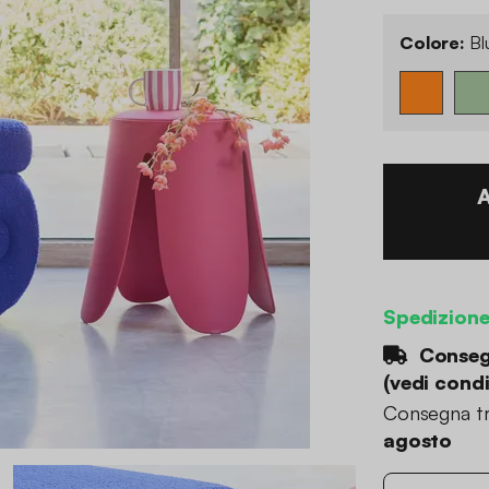
Colore:
Bl
Spedizion
Consegn
(
vedi condi
Consegna tr
agosto