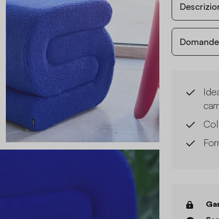
Descrizio
Domande c
Ide
cam
Col
For
Gar