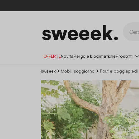
OFFERTE
Novità
Pergole bioclimatiche
Prodotti
sweeek
Mobili soggiorno
Pouf e poggiapiedi