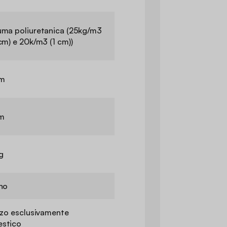
uma poliuretanica (25kg/m3
cm) e 20k/m3 (1 cm))
m
m
g
rno
zzo esclusivamente
stico