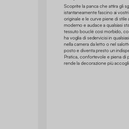
Scoprite la panca che attira gli 
istantaneamente fascino ai vostri 
originale e le curve piene di sti
moderno e audace a qualsiasi sta
tessuto bouclé così morbido, così
ha voglia di sedervicisi in qualsi
nella camera da letto o nel salott
posto e diventa presto un indispe
Pratica, confortevole e piena di 
rende la decorazione più accogli