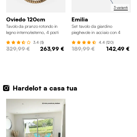
3 varianti
Oviedo 120cm
Emilia
Tavolo da pranzo rotondo in
Set tavolo da giardino
legno interno/esterno, 4 posti
pieghevole in acciaio con 4
sedie, 110cm
3.4 (5)
4.4 (120)
329,99 €
263,99 €
189,99 €
142,49 €
Hardelot a casa tua