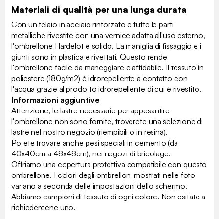
Materiali di qualità per una lunga durata
Con un telaio in acciaio rinforzato e tutte le parti
metalliche rivestite con una vernice adatta all'uso esterno,
l'ombrellone Hardelot è solido. La maniglia di fissaggio e i
giunti sono in plastica e rivettati. Questo rende
l'ombrellone facile da maneggiare e affidabile. Il tessuto in
poliestere (180g/m2) è idrorepellente a contatto con
l'acqua grazie al prodotto idrorepellente di cui è rivestito.
Informazioni aggiuntive
Attenzione, le lastre necessarie per appesantire
l'ombrellone non sono fornite, troverete una selezione di
lastre nel nostro negozio (riempibili o in resina).
Potete trovare anche pesi speciali in cemento (da
40x40cm a 48x48cm), nei negozi di bricolage.
Offriamo una copertura protettiva compatibile con questo
ombrellone. I colori degli ombrelloni mostrati nelle foto
variano a seconda delle impostazioni dello schermo.
Abbiamo campioni di tessuto di ogni colore. Non esitate a
richiedercene uno.