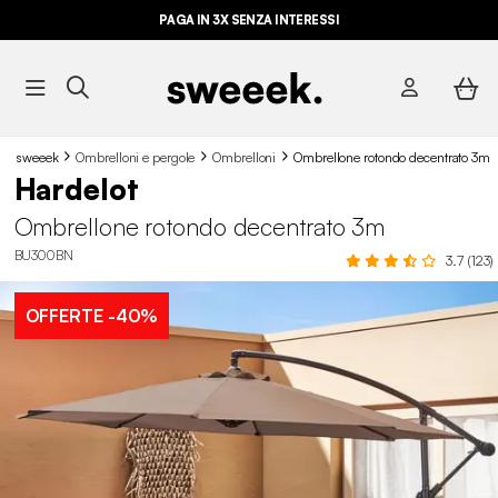
PAGA IN 3X SENZA INTERESSI
sweeek
Ombrelloni e pergole
Ombrelloni
Ombrellone rotondo decentrato 3m
Hardelot
Ombrellone rotondo decentrato 3m
BU300BN
3.7 (123)
OFFERTE
-40%