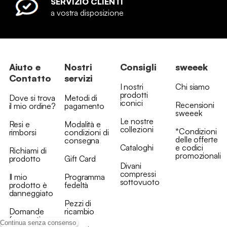
SERVIZIO CLIENTI
a vostra disposizione
Aiuto e
Nostri
Consigli
sweeek
Contatto
servizi
I nostri
Chi siamo
prodotti
Dove si trova
Metodi di
iconici
Recensioni
il mio ordine?
pagamento
sweeek
Le nostre
Resi e
Modalità e
collezioni
*Condizioni
rimborsi
condizioni di
delle offerte
consegna
Cataloghi
e codici
Richiami di
promozionali
prodotto
Gift Card
Divani
compressi
Il mio
Programma
sottovuoto
prodotto è
fedeltà
danneggiato
Pezzi di
Domande
ricambio
frequenti
Continua senza consenso