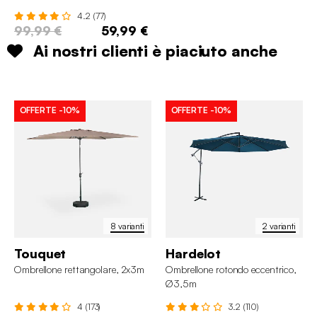
4.2 (77)
99,99 €
59,99 €
Ai nostri clienti è piaciuto anche
OFFERTE
-10%
OFFERTE
-10%
8 varianti
2 varianti
Touquet
Hardelot
Ombrellone rettangolare, 2x3m
Ombrellone rotondo eccentrico,
Ø3,5m
4 (173)
3.2 (110)