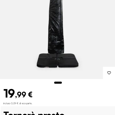
19
,99 €
incluso 0,09 € di eco-parte
.
Tornerà presto