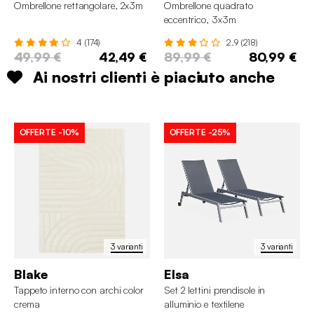
Ombrellone rettangolare, 2x3m
Ombrellone quadrato
eccentrico, 3x3m
4 (174)
2.9 (218)
49,99 €
42,49 €
89,99 €
80,99 €
Ai nostri clienti è piaciuto anche
OFFERTE
-10%
OFFERTE
-25%
3 varianti
3 varianti
Blake
Elsa
Tappeto interno con archi color
Set 2 lettini prendisole in
crema
alluminio e textilene