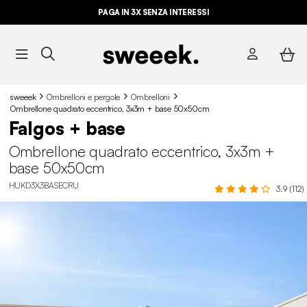
PAGA IN 3X SENZA INTERESSI
sweeek
Ombrelloni e pergole
Ombrelloni
Ombrellone quadrato eccentrico, 3x3m + base 50x50cm
Falgos + base
Ombrellone quadrato eccentrico, 3x3m +
base 50x50cm
HUKD3X3BASECRU
3.9 (112)