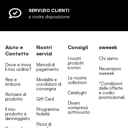
SERVIZIO CLIENTI
a vostra disposizione
Aiuto e
Nostri
Consigli
sweeek
Contatto
servizi
I nostri
Chi siamo
prodotti
Dove si trova
Metodi di
iconici
Recensioni
il mio ordine?
pagamento
sweeek
Le nostre
Resi e
Modalità e
collezioni
*Condizioni
rimborsi
condizioni di
delle offerte
consegna
Cataloghi
e codici
Richiami di
promozionali
prodotto
Gift Card
Divani
compressi
Il mio
Programma
sottovuoto
prodotto è
fedeltà
danneggiato
Pezzi di