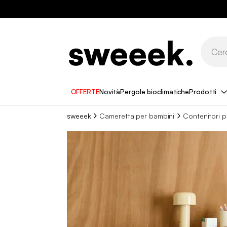
OFFERTE
Novità
Pergole bioclimatiche
Prodotti
sweeek
Cameretta per bambini
Contenitori p