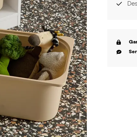
Des
Gar
Ser