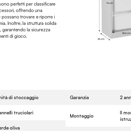
 sono perfetti per classificare
 accessori, offrendo una
hé possano trovare e riporre i
. Inoltre, la struttura solida
tà, garantendo la sicurezza
menti di gioco.
nità di stoccaggio
Garanzia
2 ann
nnelli truciolari
Il mo
Montaggio
istru
erde oliva