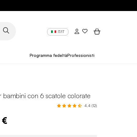
IT/IT
Programma fedeltà
Professionisti
 bambini con 6 scatole colorate
H
4.4 (12)
 €