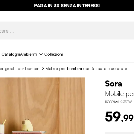
PAGA IN 3X SENZA INTERESSI
Cataloghi
Ambienti
Collezioni
er giochi per bambini
Mobile per bambini con 6 scatole colorate
Sora
Mobile per
IKSORA6LKKBGW
59
,99