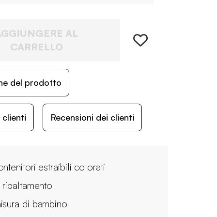
AGGIUNGERE AL
CARRELLO
ne del prodotto
lienti
Recensioni dei clienti
ntenitori estraibili colorati
i ribaltamento
isura di bambino