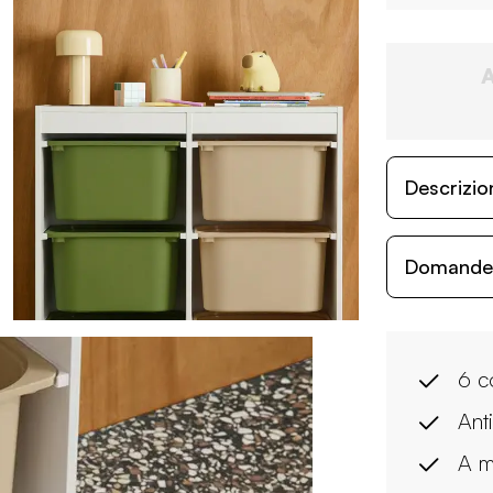
Descrizio
Domande c
6 co
Ant
A m