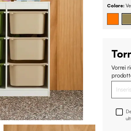
Colore:
Ver
Tor
Vorrei 
prodotto
De
ul