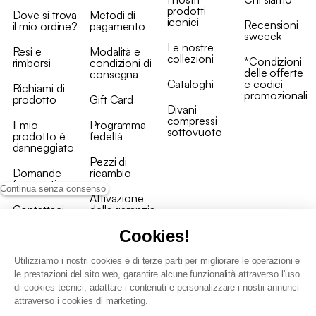
prodotti
Dove si trova
Metodi di
iconici
Recensioni
il mio ordine?
pagamento
sweeek
Le nostre
Resi e
Modalità e
collezioni
*Condizioni
rimborsi
condizioni di
delle offerte
consegna
Cataloghi
e codici
Richiami di
promozionali
prodotto
Gift Card
Divani
compressi
Il mio
Programma
sottovuoto
prodotto è
fedeltà
danneggiato
Pezzi di
Domande
ricambio
frequenti
Continua senza consenso
Attivazione
Contattaci
della garanzia
Cookies!
Utilizziamo i nostri cookies e di terze parti per migliorare le operazioni e
le prestazioni del sito web, garantire alcune funzionalità attraverso l'uso
di cookies tecnici, adattare i contenuti e personalizzare i nostri annunci
Condizioni generali vendita
attraverso i cookies di marketing.
Condizioni Generali d'Uso del Programma Fedeltà