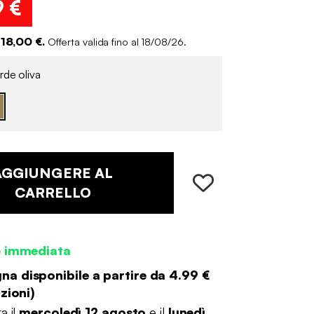
9 €
 18,00 €.
Offerta valida fino al 18/08/26.
de oliva
AGGIUNGERE AL
CARRELLO
e immediata
a disponibile a partire da
4.99 €
zioni
)
a il
mercoledì 12 agosto
e il
lunedì