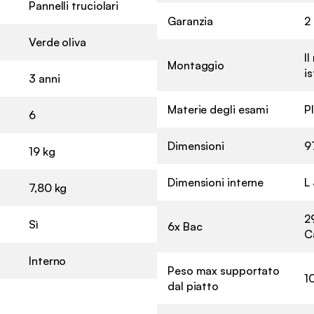
Pannelli truciolari
Garanzia
2
Verde oliva
I
Montaggio
is
3 anni
Materie degli esami
P
6
Dimensioni
9
19 kg
Dimensioni interne
L
7,80 kg
2
Sì
6x Bac
C
Interno
Peso max supportato
1
dal piatto