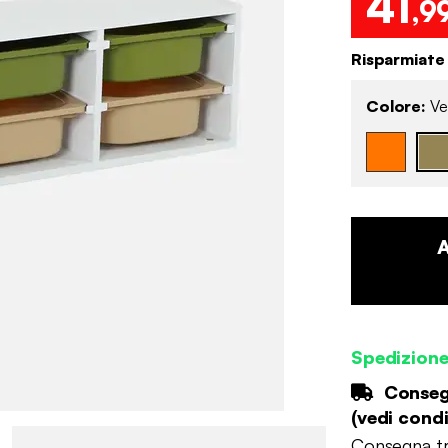
41
,9
Risparmiate
Colore:
Ver
Spedizion
Consegn
(
vedi condi
Consegna tr