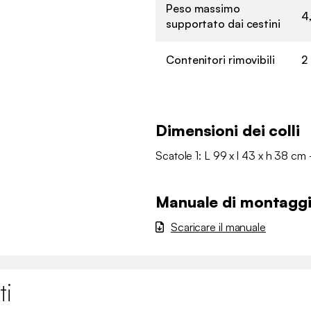
Peso massimo
4
supportato dai cestini
Contenitori rimovibili
2
Dimensioni dei colli
Scatole 1: L 99 x l 43 x h 38 cm 
Manuale di montagg
Scaricare il manuale
ti