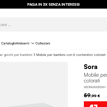
PAGA IN 3X SENZA INTERESSI
Cataloghi
Ambienti
Collezioni
er giochi per bambini
Mobile per bambini con 6 contenitori colorati
Sora
Mobile per
colorati
IKSORA6KKBGWH
59
,99 €