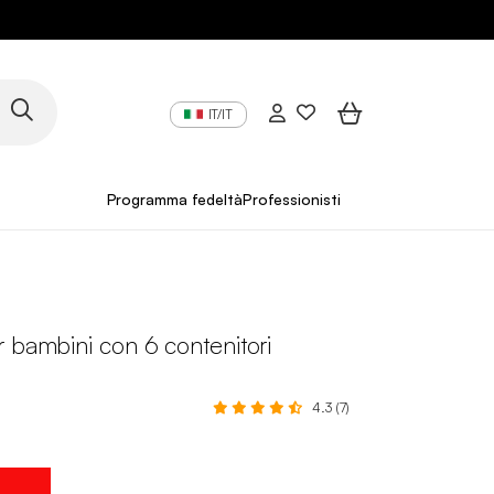
IT/IT
Programma fedeltà
Professionisti
 bambini con 6 contenitori
4.3 (7)