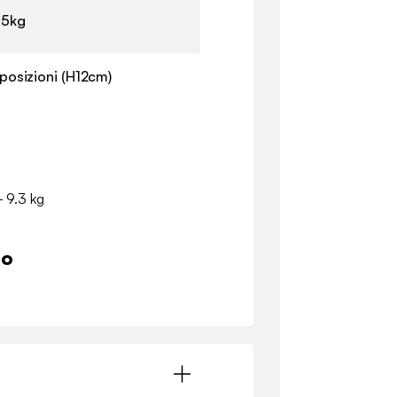
,5kg
 posizioni (H12cm)
- 9.3 kg
io