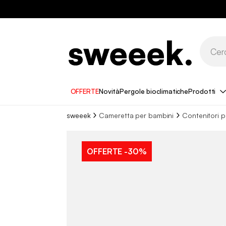
OFFERTE
Novità
Pergole bioclimatiche
Prodotti
sweeek
Cameretta per bambini
Contenitori p
OFFERTE
-30%