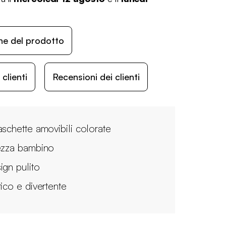
ne del prodotto
lienti
Recensioni dei clienti
aschette amovibili colorate
ezza bambino
ign pulito
tico e divertente