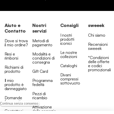
Aiuto e
Nostri
Consigli
sweeek
Contatto
servizi
I nostri
Chi siamo
prodotti
Dove si trova
Metodi di
iconici
Recensioni
il mio ordine?
pagamento
sweeek
Le nostre
Resi e
Modalità e
collezioni
*Condizioni
rimborsi
condizioni di
delle offerte
consegna
Cataloghi
e codici
Richiami di
promozionali
prodotto
Gift Card
Divani
compressi
Il mio
Programma
sottovuoto
prodotto è
fedeltà
danneggiato
Pezzi di
Domande
ricambio
frequenti
Continua senza consenso
Attivazione
Contattaci
della garanzia