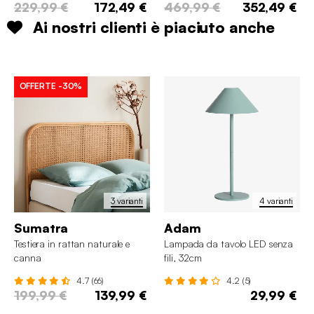
229,99 €
172,49 €
469,99 €
352,49 €
Ai nostri clienti è piaciuto anche
OFFERTE
-30%
3 varianti
4 varianti
Sumatra
Adam
Testiera in rattan naturale e
Lampada da tavolo LED senza
canna
fili, 32cm
4.7 (66)
4.2 (5)
199,99 €
139,99 €
29,99 €