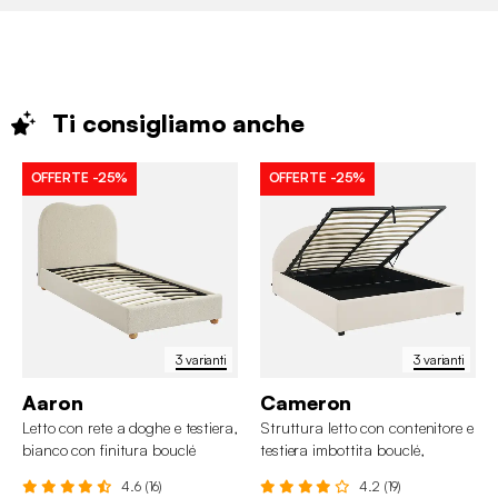
Ti consigliamo
anche
OFFERTE
-25%
OFFERTE
-25%
3 varianti
3 varianti
Aaron
Cameron
Letto con rete a doghe e testiera,
Struttura letto con contenitore e
bianco con finitura bouclé
testiera imbottita bouclé,
160x200cm
4.6 (16)
4.2 (19)