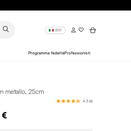
IT/IT
Programma fedeltà
Professionisti
n metallo, 25cm
4.3 (6)
 €