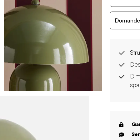
Domande c
Stru
Des
Dim
spa
Gar
Ser