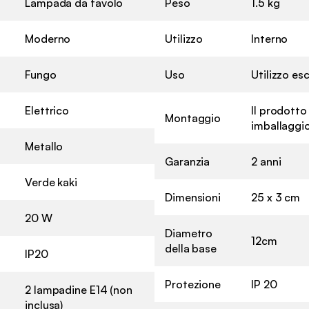
Lampada da tavolo
Peso
1.5 kg
Moderno
Utilizzo
Interno
Fungo
Uso
Utilizzo e
Elettrico
Il prodotto
Montaggio
imballaggio
Metallo
Garanzia
2 anni
Verde kaki
Dimensioni
25 x 3 cm
20 W
Diametro
12cm
della base
IP20
Protezione
IP 20
2 lampadine E14 (non
inclusa)