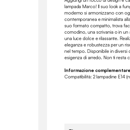
Aggiungi un tocco di design e calo
lampada Marco! Il suo look a fungo
moderno si armonizzano con ogni
contemporanea e minimalista alla
suo formato compatto, trova fac
comodino, una scrivania o in un 
una luce dolce e rilassante. Real
eleganza e robustezza per un ris
nel tempo. Disponibile in diversi c
esigenza di arredo. Non ti resta c
Informazione complementare
Compatibilità: 2 lampadine E14 (n