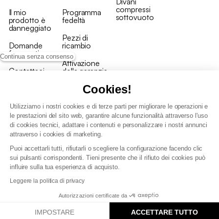
Divani
compressi
Il mio
Programma
sottovuoto
prodotto è
fedeltà
danneggiato
Pezzi di
Domande
ricambio
frequenti
Continua senza consenso
Attivazione
Contattaci
della garanzia
Cookies!
Utilizziamo i nostri cookies e di terze parti per migliorare le operazioni e
le prestazioni del sito web, garantire alcune funzionalità attraverso l'uso
di cookies tecnici, adattare i contenuti e personalizzare i nostri annunci
Condizioni generali vendita
attraverso i cookies di marketing.
Condizioni Generali d'Uso del Programma Fedeltà
Puoi accettarli tutti, rifiutarli o scegliere la configurazione facendo clic
Politica di gestione dei dati personali e dei cookie
sui pulsanti corrispondenti. Tieni presente che il rifiuto dei cookies può
Condizioni generali di vendita per clienti professionali
influire sulla tua esperienza di acquisto.
Dichiarazione di accessibilità
Leggere la politica di privacy
Autorizzazioni certificate da
IMPOSTARE
ACCETTARE TUTTO