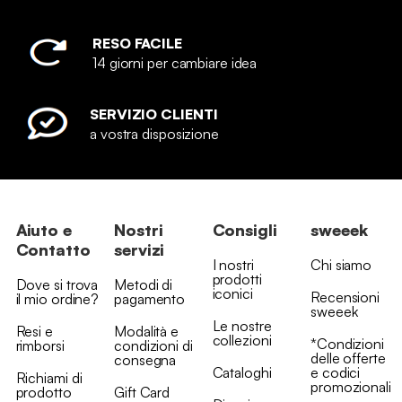
RESO FACILE
14 giorni per cambiare idea
SERVIZIO CLIENTI
a vostra disposizione
Aiuto e
Nostri
Consigli
sweeek
Contatto
servizi
I nostri
Chi siamo
prodotti
Dove si trova
Metodi di
iconici
Recensioni
il mio ordine?
pagamento
sweeek
Le nostre
Resi e
Modalità e
collezioni
*Condizioni
rimborsi
condizioni di
delle offerte
consegna
Cataloghi
e codici
Richiami di
promozionali
prodotto
Gift Card