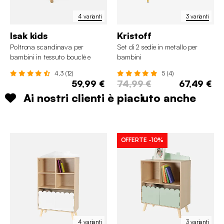
4 varianti
3 varianti
Isak kids
Kristoff
Poltrona scandinava per
Set di 2 sedie in metallo per
bambini in tessuto bouclé e
bambini
legno di hevea
4.3 (12)
5 (4)
59,99 €
74,99 €
67,49 €
Ai nostri clienti è piaciuto anche
OFFERTE
-10%
4 varianti
3 varianti