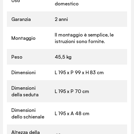
Uso
domestico
Garanzia
2 anni
Il montaggio è semplice, le
Montaggio
istruzioni sono fornite.
Peso
45,5 kg
Dimensioni
L 195 x P 99 x H 83 cm
Dimensioni
L 195 x P 70 cm
della seduta
Dimensioni
L 195 x A 48 cm
dello schienale
Altezza della