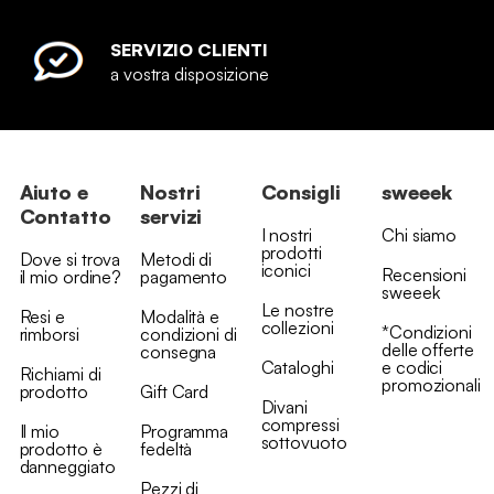
SERVIZIO CLIENTI
a vostra disposizione
Aiuto e
Nostri
Consigli
sweeek
Contatto
servizi
I nostri
Chi siamo
prodotti
Dove si trova
Metodi di
iconici
Recensioni
il mio ordine?
pagamento
sweeek
Le nostre
Resi e
Modalità e
collezioni
*Condizioni
rimborsi
condizioni di
delle offerte
consegna
Cataloghi
e codici
Richiami di
promozionali
prodotto
Gift Card
Divani
compressi
Il mio
Programma
sottovuoto
prodotto è
fedeltà
danneggiato
Pezzi di