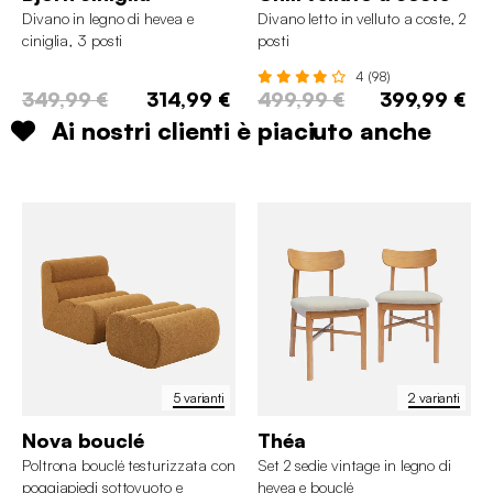
Divano in legno di hevea e
Divano letto in velluto a coste, 2
ciniglia, 3 posti
posti
4 (98)
349,99 €
314,99 €
499,99 €
399,99 €
Ai nostri clienti è piaciuto anche
5 varianti
2 varianti
Nova bouclé
Théa
Poltrona bouclé testurizzata con
Set 2 sedie vintage in legno di
poggiapiedi sottovuoto e
hevea e bouclé