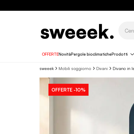
OFFERTE
Novità
Pergole bioclimatiche
Prodotti
sweeek
Mobili soggiorno
Divani
Divano in l
OFFERTE
-10%