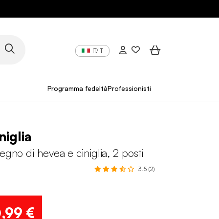
IT/IT
Programma fedeltà
Professionisti
niglia
legno di hevea e ciniglia, 2 posti
3.5 (2)
6
,99 €