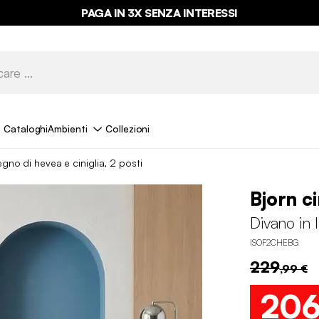
PAGA IN 3X SENZA INTERESSI
Cataloghi
Ambienti
Collezioni
egno di hevea e ciniglia, 2 posti
Bjorn ci
Divano in 
ISOF2CHEBG
229
,99 €
20