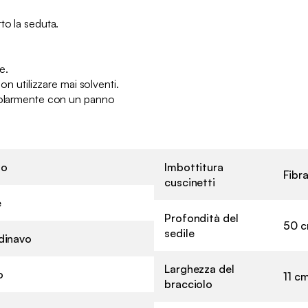
to la seduta.
:
le.
Non utilizzare mai solventi.
egolarmente con un panno
no
Imbottitura
Fibr
cuscinetti
e
Profondità del
50 
sedile
dinavo
Larghezza del
o
11 c
bracciolo