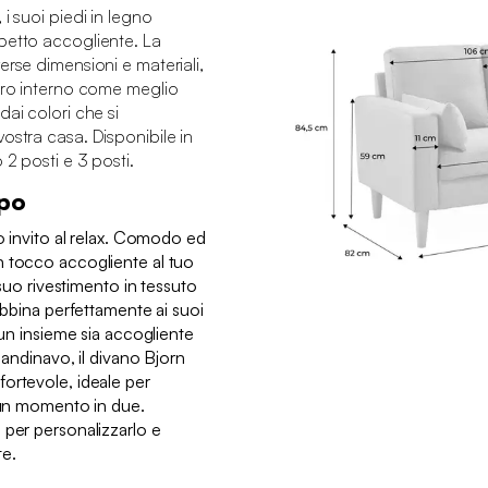
i suoi piedi in legno
petto accogliente. La
erse dimensioni e materiali,
stro interno come meglio
ai colori che si
ostra casa. Disponibile in
2 posti e 3 posti.
mpo
ro invito al relax. Comodo ed
n tocco accogliente al tuo
 suo rivestimento in tessuto
 abbina perfettamente ai suoi
 un insieme sia accogliente
scandinavo, il divano Bjorn
ortevole, ideale per
e un momento in due.
 per personalizzarlo e
te.