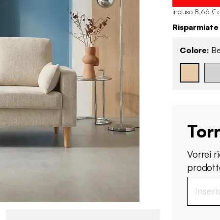
incluso 8,66 € 
Risparmiate
Colore:
Be
Tor
Vorrei 
prodotto