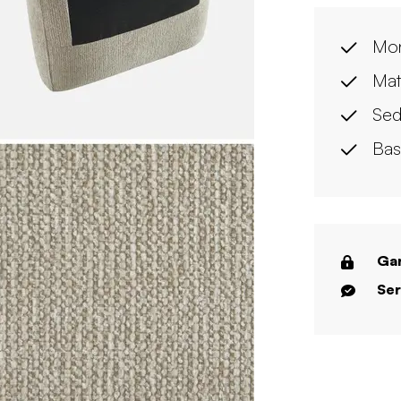
Mon
Mate
Sed
Bas
Gar
Ser