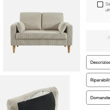
De
ul
Descrizio
Riparabil
Domande c