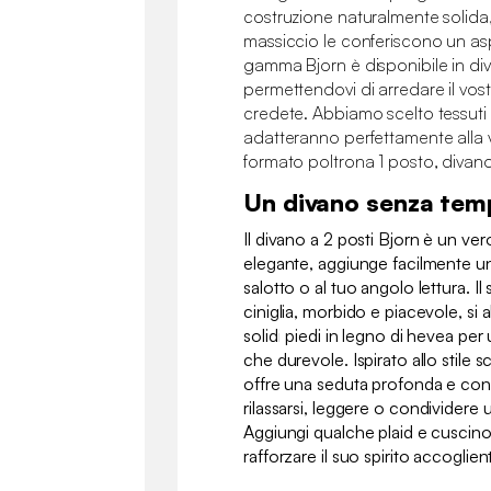
costruzione naturalmente solida, 
massiccio le conferiscono un as
gamma Bjorn è disponibile in div
permettendovi di arredare il vo
credete. Abbiamo scelto tessuti d
adatteranno perfettamente alla v
formato poltrona 1 posto, divano 
Un divano senza te
Il divano a 2 posti Bjorn è un ve
elegante, aggiunge facilmente u
salotto o al tuo angolo lettura. Il
ciniglia, morbido e piacevole, si
solidi piedi in legno di hevea per
che durevole. Ispirato allo stile 
offre una seduta profonda e conf
rilassarsi, leggere o condivider
Aggiungi qualche plaid e cuscino
rafforzare il suo spirito accoglien