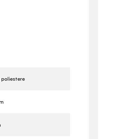
a poliestere
cm
m