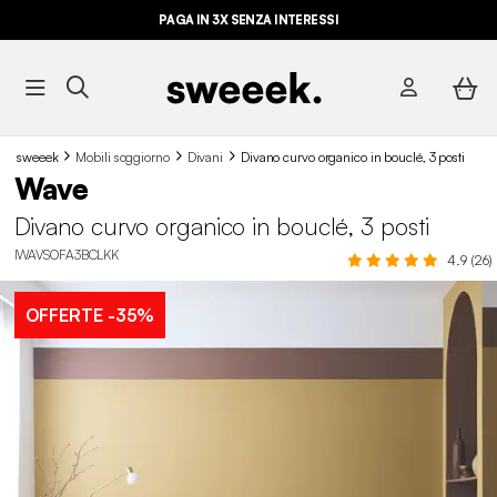
PAGA IN 3X SENZA INTERESSI
sweeek
Mobili soggiorno
Divani
Divano curvo organico in bouclé, 3 posti
Wave
Divano curvo organico in bouclé, 3 posti
IWAVSOFA3BCLKK
4.9 (26)
OFFERTE
-35%