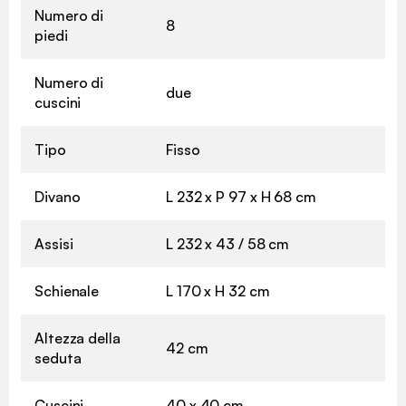
Numero di
8
piedi
Numero di
due
cuscini
Tipo
Fisso
Divano
L 232 x P 97 x H 68 cm
Assisi
L 232 x 43 / 58 cm
Schienale
L 170 x H 32 cm
Altezza della
42 cm
seduta
Cuscini
40 x 40 cm