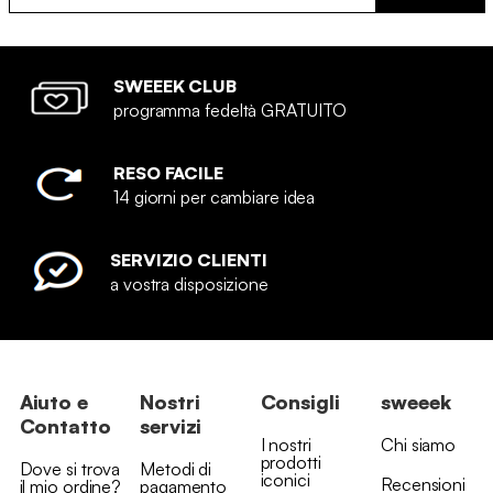
SWEEEK CLUB
programma fedeltà GRATUITO
RESO FACILE
14 giorni per cambiare idea
SERVIZIO CLIENTI
a vostra disposizione
Aiuto e
Nostri
Consigli
sweeek
Contatto
servizi
I nostri
Chi siamo
prodotti
Dove si trova
Metodi di
iconici
Recensioni
il mio ordine?
pagamento