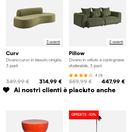
3 varianti
2 varianti
Curv
Pillow
Divano curvo in tessuto ciniglia,
Divano in velluto a coste grosse
3 posti
sfoderabile, 3 posti
4 (5)
349,99 €
314,99 €
559,99 €
447,99 €
Ai nostri clienti è piaciuto anche
OFFERTE
-10%