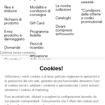
sweeek
Le nostre
Resi e
Modalità e
collezioni
*Condizioni
rimborsi
condizioni di
delle offerte
consegna
Cataloghi
e codici
Richiami di
promozionali
prodotto
Gift Card
Divani
compressi
Il mio
Programma
sottovuoto
prodotto è
fedeltà
danneggiato
Pezzi di
Domande
ricambio
frequenti
Continua senza consenso
Attivazione
Contattaci
della garanzia
Cookies!
Utilizziamo i nostri cookies e di terze parti per migliorare le operazioni e
le prestazioni del sito web, garantire alcune funzionalità attraverso l'uso
di cookies tecnici, adattare i contenuti e personalizzare i nostri annunci
Condizioni generali vendita
attraverso i cookies di marketing.
Condizioni Generali d'Uso del Programma Fedeltà
Puoi accettarli tutti, rifiutarli o scegliere la configurazione facendo clic
Politica di gestione dei dati personali e dei cookie
sui pulsanti corrispondenti. Tieni presente che il rifiuto dei cookies può
Condizioni generali di vendita per clienti professionali