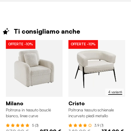
Ti consigliamo
anche
OFFERTE
-10%
OFFERTE
-10%
4 varianti
Milano
Cristo
Poltrona in tessuto bouclé
Poltrona tessuto schienale
bianco, linee curve
incurvato piedi metallo
5 (3)
3.9 (7)