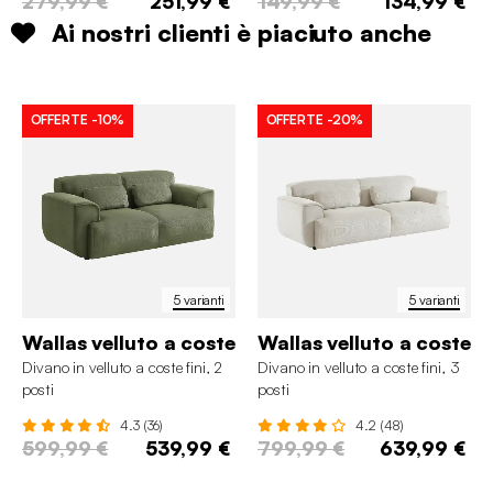
279,99 €
251,99 €
149,99 €
134,99 €
Ai nostri clienti è piaciuto anche
OFFERTE
-10%
OFFERTE
-20%
5 varianti
5 varianti
Wallas velluto a coste
Wallas velluto a coste
Divano in velluto a coste fini, 2
Divano in velluto a coste fini, 3
posti
posti
4.3 (36)
4.2 (48)
599,99 €
539,99 €
799,99 €
639,99 €