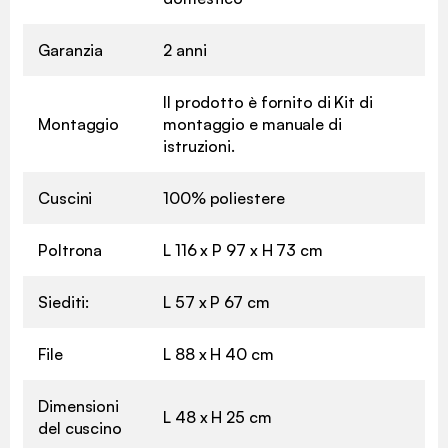
Garanzia
2 anni
Il prodotto è fornito di Kit di
Montaggio
montaggio e manuale di
istruzioni.
Cuscini
100% poliestere
Poltrona
L 116 x P 97 x H 73 cm
Siediti:
L 57 x P 67 cm
File
L 88 x H 40 cm
Dimensioni
L 48 x H 25 cm
del cuscino