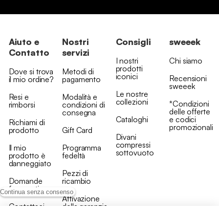
Aiuto e
Nostri
Consigli
sweeek
Contatto
servizi
I nostri
Chi siamo
prodotti
Dove si trova
Metodi di
iconici
Recensioni
il mio ordine?
pagamento
sweeek
Le nostre
Resi e
Modalità e
collezioni
*Condizioni
rimborsi
condizioni di
delle offerte
consegna
Cataloghi
e codici
Richiami di
promozionali
prodotto
Gift Card
Divani
compressi
Il mio
Programma
sottovuoto
prodotto è
fedeltà
danneggiato
Pezzi di
Domande
ricambio
frequenti
Continua senza consenso
Attivazione
Contattaci
della garanzia