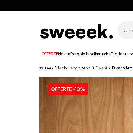
OFFERTE
Novità
Pergole bioclimatiche
Prodotti
sweeek
Mobili soggiorno
Divani
Divano let
OFFERTE
-10%