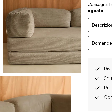
Consegna tr
agosto
Descrizio
Domande c
Riv
Str
Pro
Com