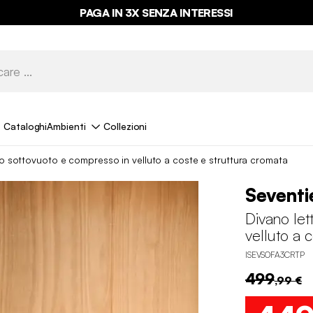
PAGA IN 3X SENZA INTERESSI
Cataloghi
Ambienti
Collezioni
to sottovuoto e compresso in velluto a coste e struttura cromata
Seventi
Divano let
velluto a 
ISEVSOFA3CRTP
499
,99 €