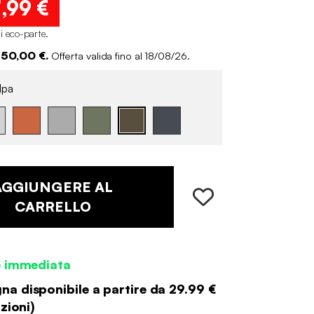
9
,99 €
di eco-parte
.
 50,00 €.
Offerta valida fino al 18/08/26.
lpa
AGGIUNGERE AL
CARRELLO
e immediata
a disponibile a partire da
29.99 €
zioni
)