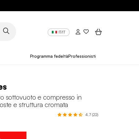
IT/IT
Programma fedeltà
Professionisti
es
to sottovuoto e compresso in
coste e struttura cromata
4.7 (22)