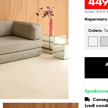
44
incluso 14,16 € 
Risparmiate
Colore:
Ta
Spedizion
Consegn
(
vedi condi