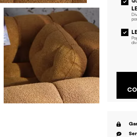
Q
L
Div
pos
L
Pog
div
CO
Gar
Ser