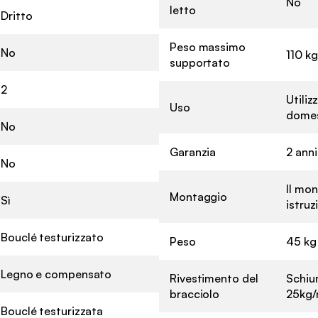
No
letto
Dritto
Peso massimo
No
110 kg
supportato
2
Utili
Uso
domes
No
Garanzia
2 anni
No
Il mon
Montaggio
Sì
istruz
Bouclé testurizzato
Peso
45 kg
Legno e compensato
Rivestimento del
Schiu
bracciolo
25kg/
Bouclé testurizzata