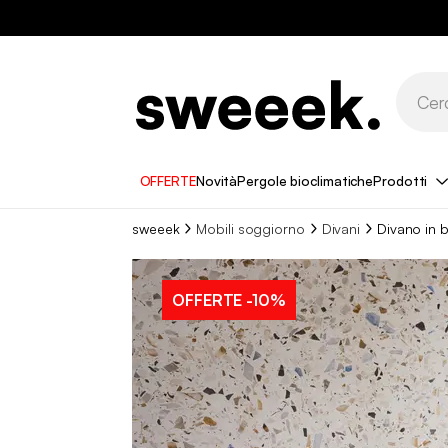
OFFERTE
Novità
Pergole bioclimatiche
Prodotti
sweeek
Mobili soggiorno
Divani
Divano in b
OFFERTE
-10%