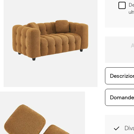
De
ul
Descrizio
Domande c
Div