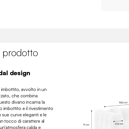
 prodotto
dal design
 imbottito, avvolto in un
izzato, che combina
uesto divano incarna la
 imbottito e il rivestimento
e sue curve eleganti e le
n tocco di carattere al
 un'atmosfera calda e