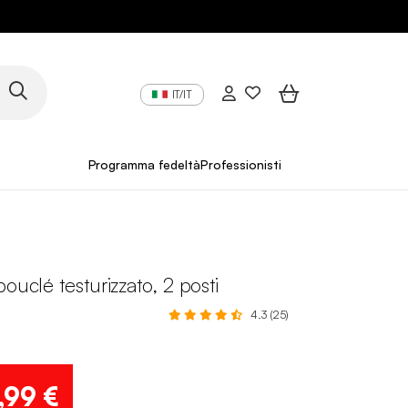
IT/IT
Programma fedeltà
Professionisti
bouclé testurizzato, 2 posti
4.3 (25)
,99 €