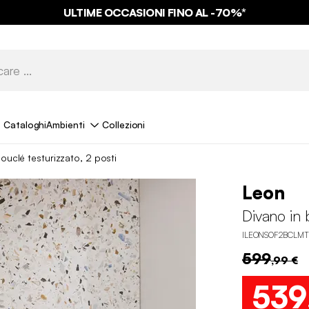
ULTIME OCCASIONI FINO AL -70%*
Cataloghi
Ambienti
Collezioni
ouclé testurizzato, 2 posti
Leon
Divano in 
ILEONSOF2BCLMT
599
,99 €
539