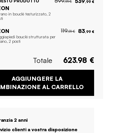
599
539
UESTO PRODOTTO
,99 €
,99 €
EON
ano in bouclé testurizzato, 2
ti
119
EON
83
,99 €
,99 €
giapiedi bouclé strutturata per
ano, 2 posti
Totale
623.98
€
AGGIUNGERE LA
MBINAZIONE AL CARRELLO
anzia 2 anni
vizio clienti a vostra disposizione