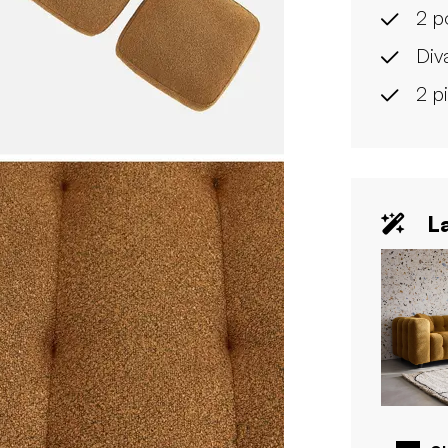
2 p
Div
2 pi
La