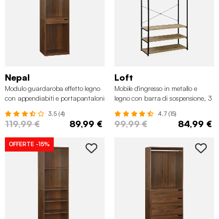
Nepal
Loft
Modulo guardaroba effetto legno
Mobile d'ingresso in metallo e
con appendiabiti e portapantaloni
legno con barra di sospensione, 3
livelli
3.5 (4)
4.7 (15)
119,99 €
89,99 €
99,99 €
84,99 €
OFFERTE
-15%