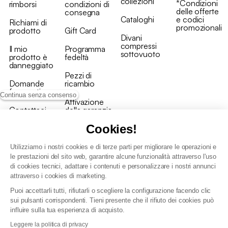
collezioni
*Condizioni
rimborsi
condizioni di
delle offerte
consegna
Cataloghi
e codici
Richiami di
promozionali
prodotto
Gift Card
Divani
compressi
Il mio
Programma
sottovuoto
prodotto è
fedeltà
danneggiato
Pezzi di
Domande
ricambio
frequenti
Continua senza consenso
Attivazione
Contattaci
della garanzia
Cookies!
Utilizziamo i nostri cookies e di terze parti per migliorare le operazioni e
le prestazioni del sito web, garantire alcune funzionalità attraverso l'uso
di cookies tecnici, adattare i contenuti e personalizzare i nostri annunci
Condizioni generali vendita
attraverso i cookies di marketing.
Condizioni Generali d'Uso del Programma Fedeltà
Puoi accettarli tutti, rifiutarli o scegliere la configurazione facendo clic
Politica di gestione dei dati personali e dei cookie
sui pulsanti corrispondenti. Tieni presente che il rifiuto dei cookies può
Condizioni generali di vendita per clienti professionali
influire sulla tua esperienza di acquisto.
Dichiarazione di accessibilità
Leggere la politica di privacy