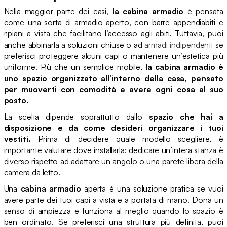
Nella maggior parte dei casi,
la cabina armadio
è pensata
come una sorta di armadio aperto, con barre appendiabiti e
ripiani a vista che facilitano l’accesso agli abiti. Tuttavia, puoi
anche abbinarla a soluzioni chiuse o ad
armadi indipendenti
se
preferisci proteggere alcuni capi o mantenere un’estetica più
uniforme. Più che un semplice mobile,
la cabina armadio è
uno spazio organizzato all’interno della casa, pensato
per muoverti con comodità e avere ogni cosa al suo
posto.
La scelta dipende soprattutto dallo
spazio che hai a
disposizione e da come desideri organizzare i tuoi
vestiti.
Prima di decidere quale modello scegliere, è
importante valutare dove installarla: dedicare un’intera stanza è
diverso rispetto ad adattare un angolo o una parete libera della
camera da letto.
Una
cabina armadio
aperta è una soluzione pratica se vuoi
avere parte dei tuoi capi a vista e a portata di mano. Dona un
senso di ampiezza e funziona al meglio quando lo spazio è
ben ordinato. Se preferisci una struttura più definita, puoi