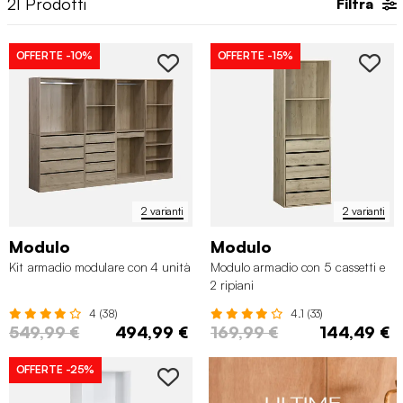
21
Prodotti
Filtra
OFFERTE
-10%
OFFERTE
-15%
2 varianti
2 varianti
Modulo
Modulo
Kit armadio modulare con 4 unità
Modulo armadio con 5 cassetti e
2 ripiani
4 (38)
4.1 (33)
549,99 €
494,99 €
169,99 €
144,49 €
OFFERTE
-25%