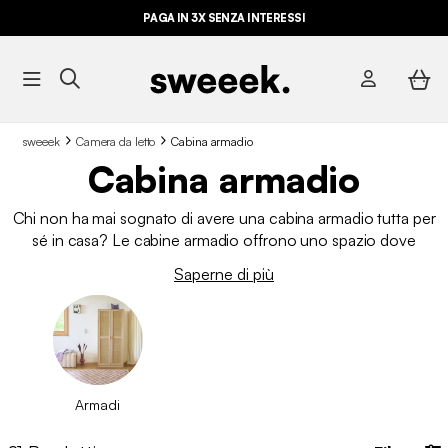
PAGA IN 3X SENZA INTERESSI
sweeek
Camera da letto
Cabina armadio
Cabina armadio
Chi non ha mai sognato di avere una cabina armadio tutta per
sé in casa? Le cabine armadio offrono uno spazio dove
cambiarti con comodità e preparare i tuoi outfit con calma.
Saperne di più
Generalmente, la cabina armadio è progettata come uno
spazio aperto, senza ante, che ti permette di avere tutto a vista
e accedere facilmente ai capi.
In sweeek trovi diverse
soluzioni di cabina armadio
da adattare allo spazio
disponibile, in versione aperta o con sistemi modulari in base
alle tue esigenze.
Armadi