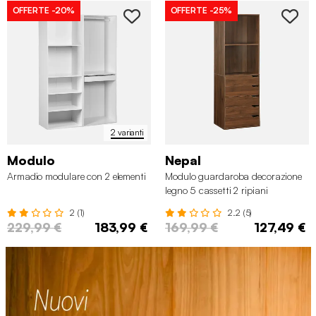
OFFERTE
-20%
OFFERTE
-25%
2 varianti
Modulo
Nepal
Armadio modulare con 2 elementi
Modulo guardaroba decorazione
legno 5 cassetti 2 ripiani
2 (1)
2.2 (5)
229,99 €
183,99 €
169,99 €
127,49 €