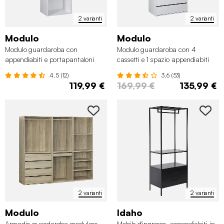
2 varianti
2 varianti
Modulo
Modulo
Modulo guardaroba con
Modulo guardaroba con 4
appendiabiti e portapantaloni
cassetti e 1 spazio appendiabiti
4.5 (12)
3.6 (53)
119,99 €
169,99 €
135,99 €
2 varianti
2 varianti
Modulo
Idaho
Armadio guardaroba modulare
Mobile d'ingresso, appendiabiti in