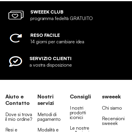
SWEEEK CLUB
programma fedeltà GRATUITO
RESO FACILE
14 giorni per cambiare idea
SERVIZIO CLIENTI
a vostra disposizione
Aiuto e
Nostri
Consigli
sweeek
Contatto
servizi
I nostri
Chi siamo
prodotti
Dove si trova
Metodi di
iconici
Recensioni
il mio ordine?
pagamento
sweeek
Le nostre
Resi e
Modalità e