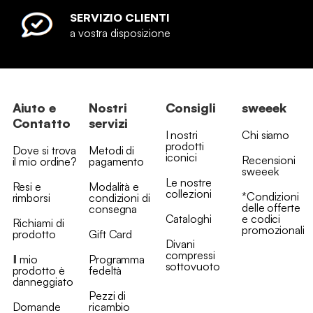
SERVIZIO CLIENTI
a vostra disposizione
Aiuto e
Nostri
Consigli
sweeek
Contatto
servizi
I nostri
Chi siamo
prodotti
Dove si trova
Metodi di
iconici
Recensioni
il mio ordine?
pagamento
sweeek
Le nostre
Resi e
Modalità e
collezioni
*Condizioni
rimborsi
condizioni di
delle offerte
consegna
Cataloghi
e codici
Richiami di
promozionali
prodotto
Gift Card
Divani
compressi
Il mio
Programma
sottovuoto
prodotto è
fedeltà
danneggiato
Pezzi di
Domande
ricambio