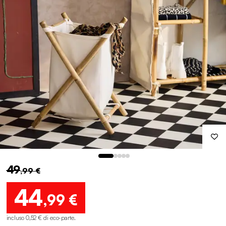
49
,99 €
44
,99 €
incluso 0,52 € di eco-parte
.