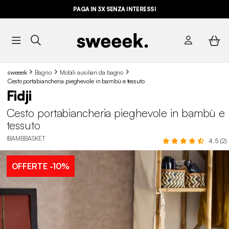
PAGA IN 3X SENZA INTERESSI
sweeek
Bagno
Mobili ausiliari da bagno
Cesto portabiancheria pieghevole in bambù e tessuto
Fidji
Cesto portabiancheria pieghevole in bambù e
tessuto
IBAMBBASKET
4.5 (2)
OFFERTE
-10%