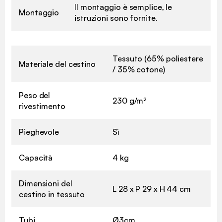
Il montaggio è semplice, le
Montaggio
istruzioni sono fornite.
Tessuto (65% poliestere
Materiale del cestino
/ 35% cotone)
Peso del
230 g/m²
rivestimento
Pieghevole
Sì
Capacità
4 kg
Dimensioni del
L 28 x P 29 x H 44 cm
cestino in tessuto
Tubi
Ø3cm