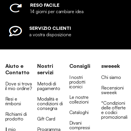
RESO FACILE
14 giorni per cambiare idea
SERVIZIO CLIENTI
a vostra disposizione
Aiuto e
Nostri
Consigli
sweeek
Contatto
servizi
I nostri
Chi siamo
prodotti
Dove si trova
Metodi di
iconici
Recensioni
il mio ordine?
pagamento
sweeek
Le nostre
Resi e
Modalità e
collezioni
*Condizioni
rimborsi
condizioni di
delle offerte
consegna
Cataloghi
e codici
Richiami di
promozionali
prodotto
Gift Card
Divani
compressi
Il mio
Programma