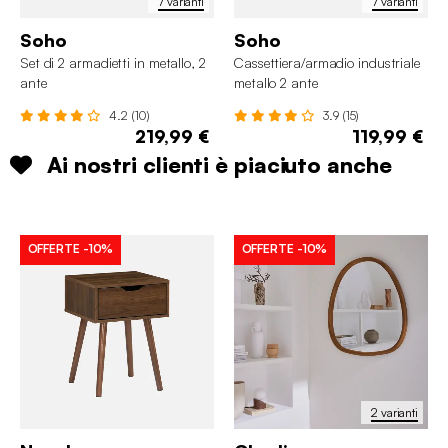
7 varianti
7 varianti
Soho
Soho
Set di 2 armadietti in metallo, 2
Cassettiera/armadio industriale
ante
metallo 2 ante
4.2 (10)
3.9 (15)
219,99 €
119,99 €
Ai nostri clienti è piaciuto anche
OFFERTE
-10%
OFFERTE
-10%
2 varianti