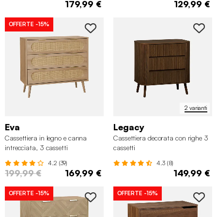
179,99 €
129,99 €
OFFERTE
-15%
2 varianti
Eva
Legacy
Cassettiera in legno e canna
Cassettiera decorata con righe 3
intrecciata, 3 cassetti
cassetti
4.2 (39)
4.3 (8)
199,99 €
169,99 €
149,99 €
OFFERTE
-15%
OFFERTE
-15%