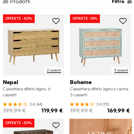
38
Prodotti
Filtra
OFFERTE
-40%
OFFERTE
-15%
2 varianti
3 varianti
Nepal
Boheme
Cassettiera effetto legno, 6
Cassettiera effetto legno e canna
cassetti
3 cassetti
3.4 (44)
3.9 (172)
199,99 €
119,99 €
199,99 €
169,99 €
OFFERTE
-30%