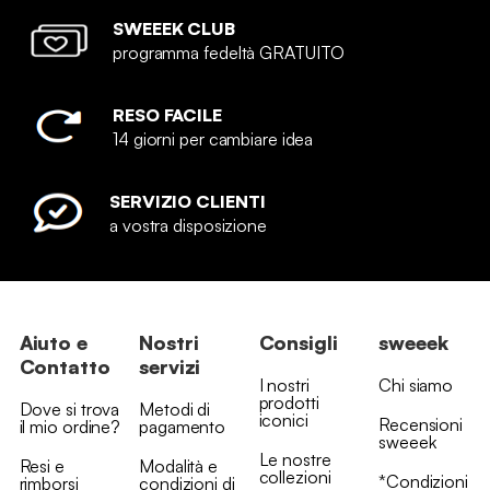
SWEEEK CLUB
programma fedeltà GRATUITO
RESO FACILE
14 giorni per cambiare idea
SERVIZIO CLIENTI
a vostra disposizione
Aiuto e
Nostri
Consigli
sweeek
Contatto
servizi
I nostri
Chi siamo
prodotti
Dove si trova
Metodi di
iconici
Recensioni
il mio ordine?
pagamento
sweeek
Le nostre
Resi e
Modalità e
collezioni
*Condizioni
rimborsi
condizioni di