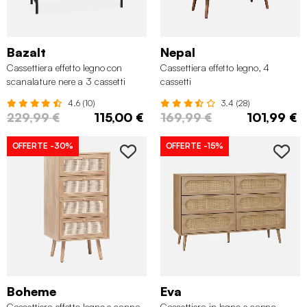
Bazalt
Nepal
Cassettiera effetto legno con
Cassettiera effetto legno, 4
scanalature nere a 3 cassetti
cassetti
4.6 (10)
3.4 (28)
229,99 €
115,00 €
169,99 €
101,99 €
OFFERTE
-30%
OFFERTE
-15%
Boheme
Eva
Cassettiera effetto legno e canna
Cassettiera in legno e canna