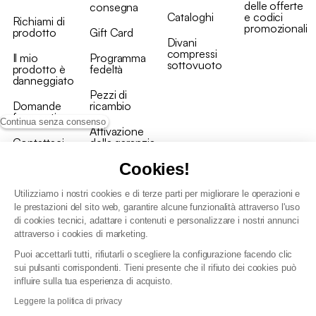
delle offerte
consegna
Cataloghi
e codici
Richiami di
promozionali
prodotto
Gift Card
Divani
compressi
Il mio
Programma
sottovuoto
prodotto è
fedeltà
danneggiato
Pezzi di
Domande
ricambio
frequenti
Continua senza consenso
Attivazione
Contattaci
della garanzia
Cookies!
Utilizziamo i nostri cookies e di terze parti per migliorare le operazioni e
le prestazioni del sito web, garantire alcune funzionalità attraverso l'uso
di cookies tecnici, adattare i contenuti e personalizzare i nostri annunci
Condizioni generali vendita
attraverso i cookies di marketing.
Condizioni Generali d'Uso del Programma Fedeltà
Puoi accettarli tutti, rifiutarli o scegliere la configurazione facendo clic
Politica di gestione dei dati personali e dei cookie
sui pulsanti corrispondenti. Tieni presente che il rifiuto dei cookies può
Condizioni generali di vendita per clienti professionali
influire sulla tua esperienza di acquisto.
Dichiarazione di accessibilità
Leggere la politica di privacy