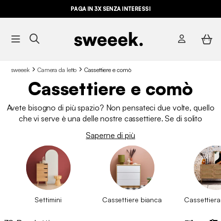
PAGA IN 3X SENZA INTERESSI
sweeek
Camera da letto
Cassettiere e comò
Cassettiere e comò
Avete bisogno di più spazio? Non pensateci due volte, quello
che vi serve è una delle nostre cassettiere. Se di solito
pensiamo alla
camera da letto per la cassettiera, questa
Saperne di più
può essere collocata anche nell'ingresso o nel
soggiorno
. In stile nordico, industriale o vintage, da sweeek
offriamo
cassettiere in diversi stili
da abbinare alla vostra
decorazione o ad altri mobili come il comodino o la scrivania.
Non aspettate oltre, date un'occhiata al nostro catalogo di
cassettiere di qualità.
Settimini
Cassettiere bianca
Cassettiera