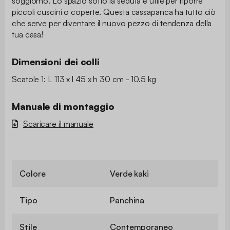
soggiorno. Lo spazio sotto la seduta è utile per riporre
piccoli cuscini o coperte. Questa cassapanca ha tutto ciò
che serve per diventare il nuovo pezzo di tendenza della
tua casa!
Dimensioni dei colli
Scatole 1: L 113 x l 45 x h 30 cm - 10.5 kg
Manuale di montaggio
Scaricare il manuale
Colore
Verde kaki
Tipo
Panchina
Stile
Contemporaneo