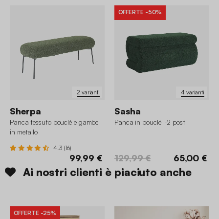
OFFERTE
-50%
2 varianti
4 varianti
Sherpa
Sasha
Panca tessuto bouclé e gambe
Panca in bouclé 1-2 posti
in metallo
4.3 (16)
99,99 €
129,99 €
65,00 €
Ai nostri clienti è piaciuto anche
OFFERTE
-25%