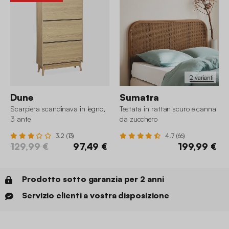
2 varianti
Dune
Sumatra
Scarpiera scandinava in legno,
Testata in rattan scuro e canna
3 ante
da zucchero
3.2 (13)
4.7 (66)
129,99 €
97,49 €
199,99 €
Prodotto sotto garanzia per 2 anni
Servizio clienti a vostra disposizione