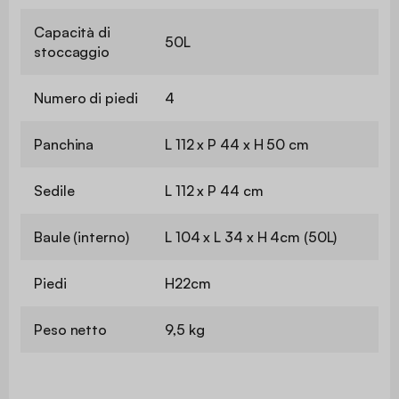
Capacità di
50L
stoccaggio
Numero di piedi
4
Panchina
L 112 x P 44 x H 50 cm
Sedile
L 112 x P 44 cm
Baule (interno)
L 104 x L 34 x H 4cm (50L)
Piedi
H22cm
Peso netto
9,5 kg