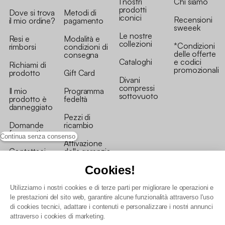
I nostri
Chi siamo
prodotti
Dove si trova
Metodi di
iconici
Recensioni
il mio ordine?
pagamento
sweeek
Le nostre
Resi e
Modalità e
collezioni
*Condizioni
rimborsi
condizioni di
delle offerte
consegna
Cataloghi
e codici
Richiami di
promozionali
prodotto
Gift Card
Divani
compressi
Il mio
Programma
sottovuoto
prodotto è
fedeltà
danneggiato
Pezzi di
Domande
ricambio
frequenti
Continua senza consenso
Attivazione
Contattaci
della garanzia
Cookies!
Utilizziamo i nostri cookies e di terze parti per migliorare le operazioni e
le prestazioni del sito web, garantire alcune funzionalità attraverso l'uso
di cookies tecnici, adattare i contenuti e personalizzare i nostri annunci
Condizioni generali vendita
attraverso i cookies di marketing.
Condizioni Generali d'Uso del Programma Fedeltà