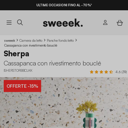
ULTIME OCCASIONI FINO AL -70%*
PAGA IN 3X SENZA INTERESSI
sweeek
Camera da letto
Panche fondo letto
Cassapanca con rivestimento bouclé
Sherpa
Cassapanca con rivestimento bouclé
ISHERSTORBBCLKK
4.6 (39)
OFFERTE
-15%