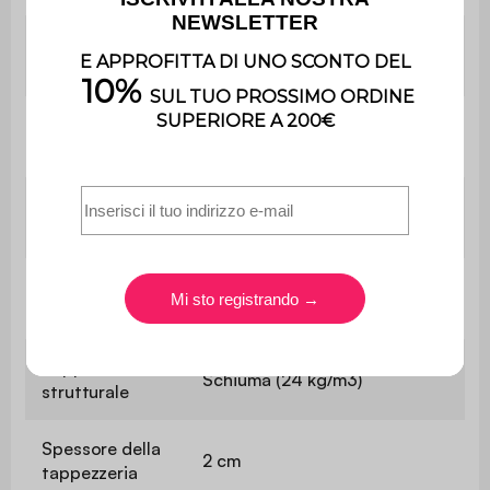
Materiale della
Pino, legno di gomma e
struttura
compensato
Colore della
Nero opaco
struttura
Rivestimento
Schiuma (24 kg/m3)
dei sedili
Spessore della
5 cm
tappezzeria
Tappezzeria
Schiuma (24 kg/m3)
strutturale
Spessore della
2 cm
tappezzeria