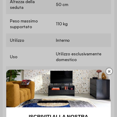
Altezza della
50 cm
seduta
Peso massimo
110 kg
supportato
Utilizzo
Interno
Utilizzo esclusivamente
Uso
domestico
✖
Garanzia
2 anni
Il montaggio è semplice, le
Montaggio
istruzioni sono fornite.
Rivestimento
Arricciatura