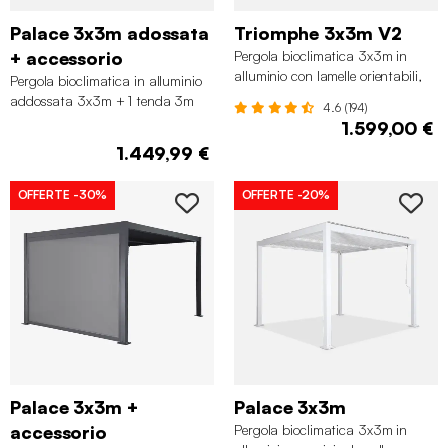
Palace 3x3m adossata
Triomphe 3x3m V2
+ accessorio
Pergola bioclimatica 3x3m in
alluminio con lamelle orientabili,
Pergola bioclimatica in alluminio
Beige
addossata 3x3m + 1 tenda 3m
4.6 (194)
Palace, Antracite
1.599,00 €
1.449,99 €
OFFERTE
-30%
OFFERTE
-20%
Palace 3x3m +
Palace 3x3m
accessorio
Pergola bioclimatica 3x3m in