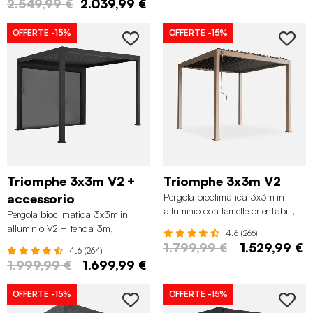
2.549,99 €
2.039,99 €
OFFERTE
-15%
OFFERTE
-15%
Triomphe 3x3m V2 +
Triomphe 3x3m V2
accessorio
Pergola bioclimatica 3x3m in
alluminio con lamelle orientabili,
Pergola bioclimatica 3x3m in
Marrone naturale
alluminio V2 + tenda 3m,
4.6 (266)
Antracite
1.799,99 €
1.529,99 €
4.6 (264)
1.999,99 €
1.699,99 €
OFFERTE
-15%
OFFERTE
-15%