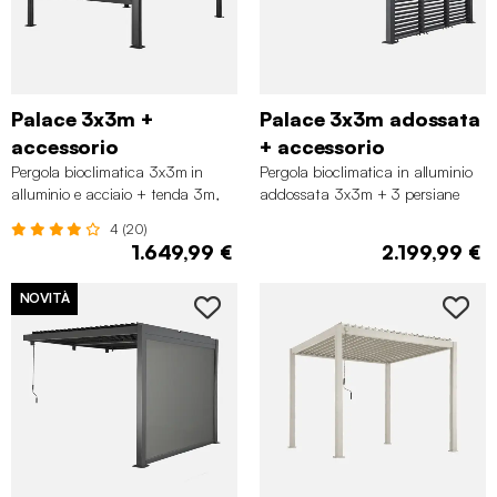
Palace 3x3m +
Palace 3x3m adossata
accessorio
+ accessorio
Pergola bioclimatica 3x3m in
Pergola bioclimatica in alluminio
alluminio e acciaio + tenda 3m,
addossata 3x3m + 3 persiane
Nero
100cm con lamelle orientabili,
4 (20)
Antracite
1.649,99 €
2.199,99 €
NOVITÀ