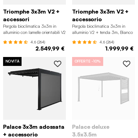
Triomphe 3x3m V2 +
Triomphe 3x3m V2 +
accessori
accessorio
Pergola bioclimatica 3x3m in
Pergola bioclimatica 3x3m in
alluminio con lamelle orientabili V2
alluminio V2 + tenda 3m, Bianco
+ 3 persiane, Bianco
4.6 (264)
4.6 (264)
2.549,99 €
1.999,99 €
NOVITÀ
OFFERTE
-10%
Palace 3x3m adossata
Palace deluxe
+ accessorio
3.5x3.5m