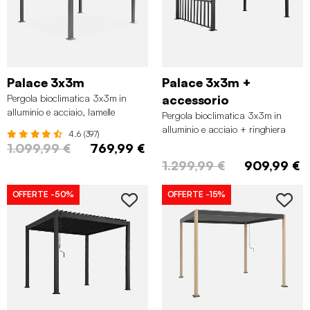
Palace 3x3m
Palace 3x3m +
Pergola bioclimatica 3x3m in
accessorio
alluminio e acciaio, lamelle
Pergola bioclimatica 3x3m in
orientabili, Antracite
alluminio e acciaio + ringhiera
4.6 (397)
bassa 3m, Antracite
1.099,99 €
769,99 €
1.299,99 €
909,99 €
OFFERTE
-50%
OFFERTE
-15%