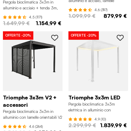
alluminio e acciaio, lamelle
Pergola bioclimatica 3x3m in
orientabili, Bianco
alluminio e acciaio + tenda 3m,
4.6 (397)
Antracite
1.099,99 €
879,99 €
4.5 (1171)
1.649,99 €
1.154,99 €
OFFERTE
-20%
OFFERTE
-20%
Triomphe 3x3m V2 +
Triomphe 3x3m LED
accessori
Pergola bioclimatica 3x3m
elettrica in alluminio con
Pergola bioclimatica 3x3m in
illuminazione LED, Bianco
alluminio con lamelle orientabili V2
4.9 (10)
+ 3 persiane, Antracite
2.299,99 €
1.839,99 €
4.6 (264)