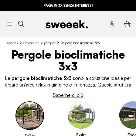
PAGA IN 3X SENZA INTERESSI
sweeek
Ombrelloni e pergole
Pergole bioclimatiche 3x3
Pergole bioclimatiche
3x3
Le
pergole bioclimatiche 3x3
sono la soluzione ideale per
creare un'area relax in giardino o in terrazza. Questa struttura
autoportante vi protegge dal sole, ma anche dalle intemperie,
Saperne di più
in modo che possiate godervi il vostro spazio esterno tutto
l'anno. Le nostre
pergole in alluminio 3x3 sono realizzate
con materiali di alta qualità
e sono progettate per durare a
lungo. Se avete bisogno di dimensioni maggiori, date
un'occhiata alle nostre
pergole 3x4
.
3x4m
3x6
3x3m