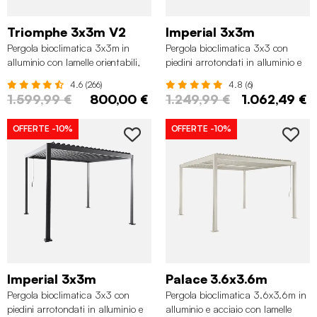
Triomphe 3x3m V2
Imperial 3x3m
Pergola bioclimatica 3x3m in
Pergola bioclimatica 3x3 con
alluminio con lamelle orientabili,
piedini arrotondati in alluminio e
Antracite
acciaio e lamelle orientabili,
4.6 (266)
4.8 (6)
Marrone naturale
1.599,99 €
800,00 €
1.249,99 €
1.062,49 €
OFFERTE
-10%
OFFERTE
-10%
Imperial 3x3m
Palace 3.6x3.6m
Pergola bioclimatica 3x3 con
Pergola bioclimatica 3.6x3.6m in
piedini arrotondati in alluminio e
alluminio e acciaio con lamelle