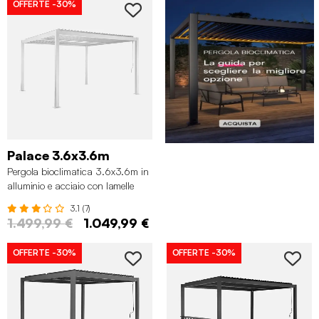
OFFERTE
-30%
Palace 3.6x3.6m
Pergola bioclimatica 3.6x3.6m in
alluminio e acciaio con lamelle
orientabili, Bianco
3.1 (7)
1.499,99 €
1.049,99 €
OFFERTE
-30%
OFFERTE
-30%