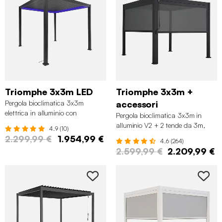
Triomphe 3x3m LED
Triomphe 3x3m +
Pergola bioclimatica 3x3m
accessori
elettrica in alluminio con
Pergola bioclimatica 3x3m in
illuminazione LED, Antracite
alluminio V2 + 2 tende da 3m,
4.9 (10)
Antracite
2.299,99 €
1.954,99 €
4.6 (264)
2.599,99 €
2.209,99 €