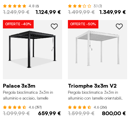
acciaio e lamelle orientabili,
orientabili, Beige
4.8 (6)
3.1 (7)
Antracite
1.249,99 €
1.124,99 €
1.499,99 €
1.349,99 €
OFFERTE
-40%
OFFERTE
-50%
Palace 3x3m
Triomphe 3x3m V2
Pergola bioclimatica 3x3m in
Pergola bioclimatica 3x3m in
alluminio e acciaio, lamelle
alluminio con lamelle orientabili,
orientabili, Nero
Bianco
4.6 (397)
4.6 (266)
1.099,99 €
659,99 €
1.599,99 €
800,00 €