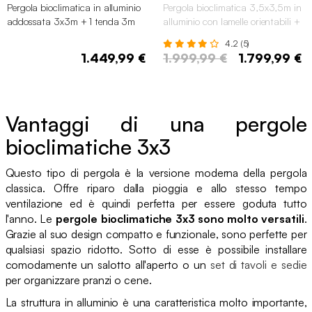
Pergola bioclimatica in alluminio
Pergola bioclimatica 3,5x3,5m in
addossata 3x3m + 1 tenda 3m
alluminio con lamelle orientabili +
Palace, Nero
persiana, Antracite
4.2 (5)
1.449,99 €
1.999,99 €
1.799,99 €
Vantaggi di una pergole
bioclimatiche 3x3
Questo tipo di pergola è la versione moderna della pergola
classica. Offre riparo dalla pioggia e allo stesso tempo
ventilazione ed è quindi perfetta per essere goduta tutto
l'anno. Le
pergole bioclimatiche 3x3 sono molto versatili
.
Grazie al suo design compatto e funzionale, sono perfette per
qualsiasi spazio ridotto. Sotto di esse è possibile installare
comodamente un salotto all'aperto o un
set di tavoli e sedie
per organizzare pranzi o cene.
La struttura in alluminio è una caratteristica molto importante,