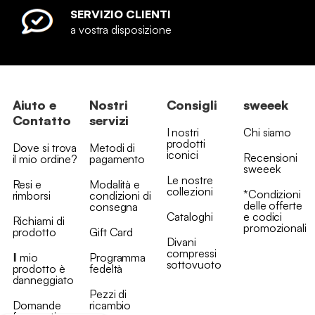
SERVIZIO CLIENTI
a vostra disposizione
Aiuto e
Nostri
Consigli
sweeek
Contatto
servizi
I nostri
Chi siamo
prodotti
Dove si trova
Metodi di
iconici
Recensioni
il mio ordine?
pagamento
sweeek
Le nostre
Resi e
Modalità e
collezioni
*Condizioni
rimborsi
condizioni di
delle offerte
consegna
Cataloghi
e codici
Richiami di
promozionali
prodotto
Gift Card
Divani
compressi
Il mio
Programma
sottovuoto
prodotto è
fedeltà
danneggiato
Pezzi di
Domande
ricambio