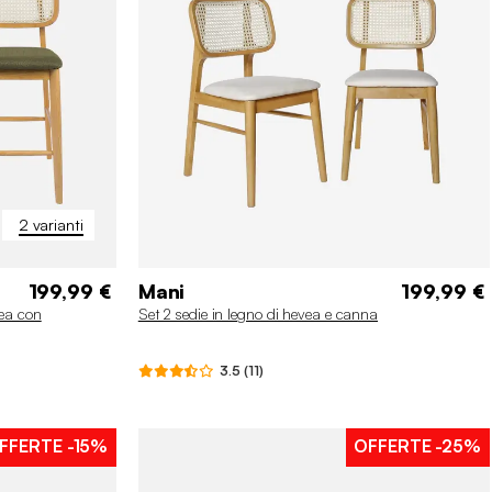
2 varianti
199,99 €
Mani
199,99 €
vea con
Set 2 sedie in legno di hevea e canna
3.5 (11)
FFERTE
-15%
OFFERTE
-25%