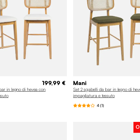
199,99 €
Mani
bar in legno di hevea con
Set 2 sgabelli da bar in legno di he
ssuto
impagliatura e tessuto
4 (1)
O