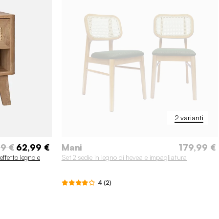
2 varianti
9 €
62,99 €
Mani
179,99 €
ffetto legno e
Set 2 sedie in legno di hevea e impagliatura
4 (2)