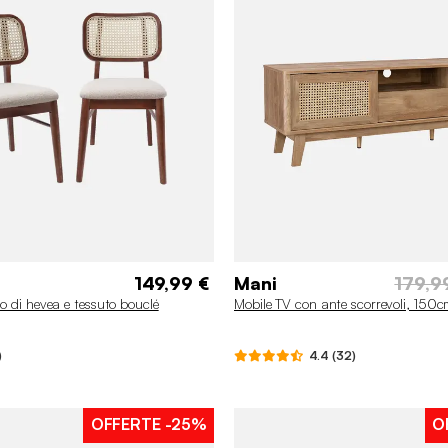
149,99 €
Mani
179,9
no di hevea e tessuto bouclé
Mobile TV con ante scorrevoli, 150
)
4.4 (32)
OFFERTE
-25%
O