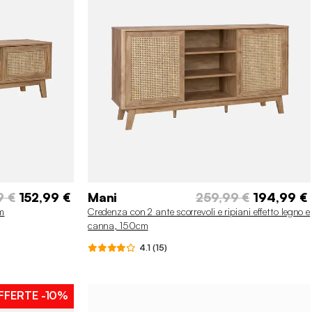
9 €
152,99 €
Mani
259,99 €
194,99 €
cm
Credenza con 2 ante scorrevoli e ripiani effetto legno e
canna, 150cm
4.1 (15)
FFERTE
-10%