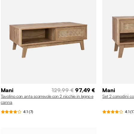
Mani
129,99 €
97,49 €
Mani
Tavolino con anta scorrevole con 2 nicchie in legno e
Set 2 comodini co
canna
4.1 (7)
4.1 (1