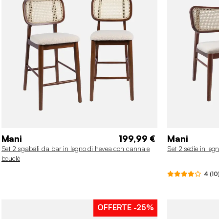
Mani
199,99 €
Mani
Set 2 sgabelli da bar in legno di hevea con canna e
Set 2 sedie in leg
bouclé
4 (10
OFFERTE
-25%