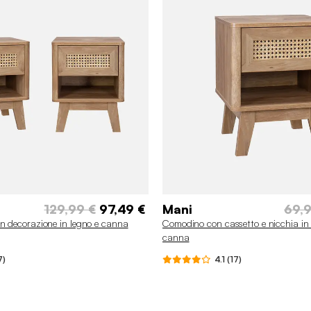
129,99 €
97,49 €
Mani
69,9
n decorazione in legno e canna
Comodino con cassetto e nicchia in e
canna
7)
4.1 (17)