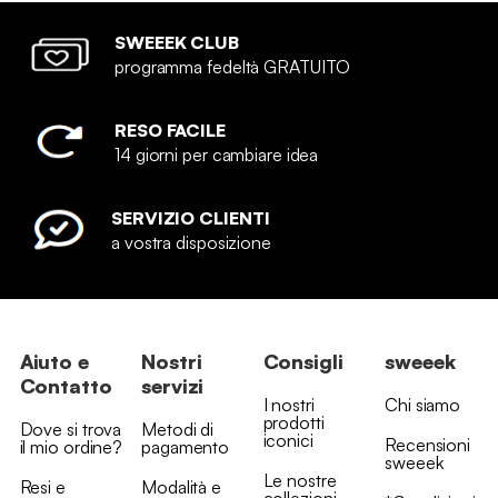
SWEEEK CLUB
programma fedeltà GRATUITO
RESO FACILE
14 giorni per cambiare idea
SERVIZIO CLIENTI
a vostra disposizione
Aiuto e
Nostri
Consigli
sweeek
Contatto
servizi
I nostri
Chi siamo
prodotti
Dove si trova
Metodi di
iconici
Recensioni
il mio ordine?
pagamento
sweeek
Le nostre
Resi e
Modalità e