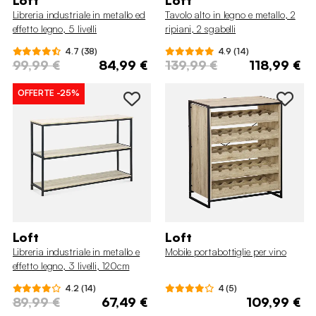
Loft
Loft
Libreria industriale in metallo ed
Tavolo alto in legno e metallo, 2
effetto legno, 5 livelli
ripiani, 2 sgabelli
4.7 (38)
4.9 (14)
99,99 €
84,99 €
139,99 €
118,99 €
OFFERTE
-25%
Loft
Loft
Libreria industriale in metallo e
Mobile portabottiglie per vino
effetto legno, 3 livelli, 120cm
4.2 (14)
4 (5)
89,99 €
67,49 €
109,99 €