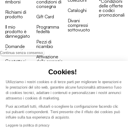
collezioni
*Condizioni
rimborsi
condizioni di
delle offerte
consegna
Cataloghi
e codici
Richiami di
promozionali
prodotto
Gift Card
Divani
compressi
Il mio
Programma
sottovuoto
prodotto è
fedeltà
danneggiato
Pezzi di
Domande
ricambio
frequenti
Continua senza consenso
Attivazione
Contattaci
della garanzia
Cookies!
Utilizziamo i nostri cookies e di terze parti per migliorare le operazioni e
le prestazioni del sito web, garantire alcune funzionalità attraverso l'uso
di cookies tecnici, adattare i contenuti e personalizzare i nostri annunci
Condizioni generali vendita
attraverso i cookies di marketing.
Condizioni Generali d'Uso del Programma Fedeltà
Puoi accettarli tutti, rifiutarli o scegliere la configurazione facendo clic
Politica di gestione dei dati personali e dei cookie
sui pulsanti corrispondenti. Tieni presente che il rifiuto dei cookies può
Condizioni generali di vendita per clienti professionali
influire sulla tua esperienza di acquisto.
Dichiarazione di accessibilità
Leggere la politica di privacy