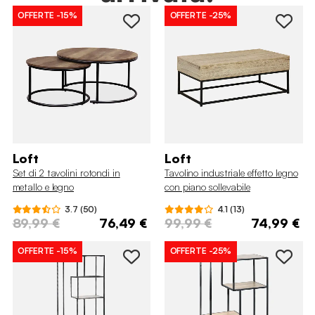
OFFERTE
-15%
OFFERTE
-25%
Loft
Loft
Set di 2 tavolini rotondi in
Tavolino industriale effetto legno
metallo e legno
con piano sollevabile
3.7 (50)
4.1 (13)
89,99 €
76,49 €
99,99 €
74,99 €
OFFERTE
-15%
OFFERTE
-25%