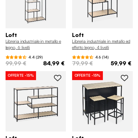
Loft
Loft
Libreria industriale in metallo e
Libreria industriale in metallo ed
legno, 6 livelli
effetto legno, 4 livelli
4.4 (29)
4.6 (14)
99,99 €
84,99 €
79,99 €
59,99 €
OFFERTE
-15%
OFFERTE
-15%