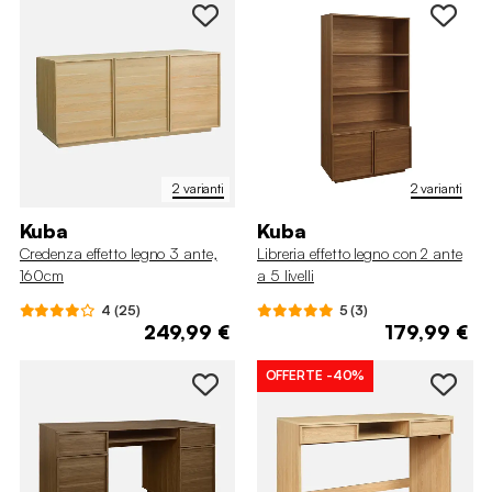
2 varianti
2 varianti
Kuba
Kuba
Credenza effetto legno 3 ante,
Libreria effetto legno con 2 ante
160cm
a 5 livelli
4 (25)
5 (3)
249,99 €
179,99 €
OFFERTE
-40%