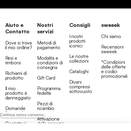
Aiuto e
Nostri
Consigli
sweeek
Contatto
servizi
I nostri
Chi siamo
prodotti
Dove si trova
Metodi di
iconici
Recensioni
il mio ordine?
pagamento
sweeek
Le nostre
Resi e
Modalità e
collezioni
*Condizioni
rimborsi
condizioni di
delle offerte
consegna
Cataloghi
e codici
Richiami di
promozionali
prodotto
Gift Card
Divani
compressi
Il mio
Programma
sottovuoto
prodotto è
fedeltà
danneggiato
Pezzi di
Domande
ricambio
frequenti
Continua senza consenso
Attivazione
Contattaci
della garanzia