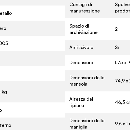
Consigli di
Spolve
manutenzione
prodott
etallo
Spazio di
ero
2
archiviazione
005
Antiscivolo
Sì
Dimensioni
L75 x 
Dimensioni della
74,9 x
mensola
5 kg
Altezza del
46,3 
ripiano
o
Dimensioni della
9,6 x 1
nterno
maniglia