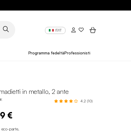
IT/IT
Programma fedeltà
Professionisti
madietti in metallo, 2 ante
BK
4.2 (10)
99 €
i eco-parte
.