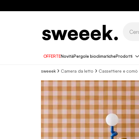
OFFERTE
Novità
Pergole bioclimatiche
Prodotti
sweeek
Camera da letto
Cassettiere e comò