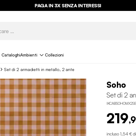
ULTIME OCCASIONI FINO AL -70%*
PAGA IN 3X SENZA INTERESSI
Cataloghi
Ambienti
Collezioni
Set di 2 armadietti in metallo, 2 ante
Soho
Set di 2 ar
IKCABSOHOMX2S
219
,
incluso 1,54 € d