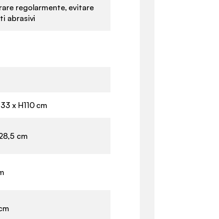
rare regolarmente, evitare
i abrasivi
P33 x H110 cm
 28,5 cm
cm
 cm