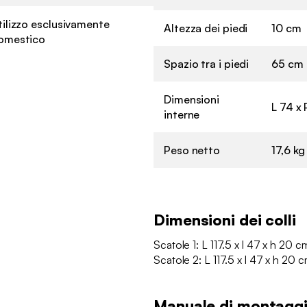
tilizzo esclusivamente
Altezza dei piedi
10 cm
omestico
Spazio tra i piedi
65 cm
Dimensioni
L 74 x 
interne
Peso netto
17,6 kg
Dimensioni dei colli
Scatole 1: L 117.5 x l 47 x h 20 c
Scatole 2: L 117.5 x l 47 x h 20 c
Manuale di montagg