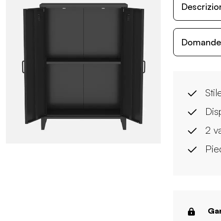
Descrizio
Domande c
Stil
Disp
2 v
Pied
Gar