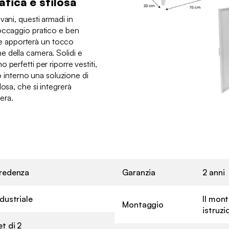
tica e stilosa
vani, questi armadi in
occaggio pratico e ben
iale apporterà un tocco
 della camera. Solidi e
perfetti per riporre vestiti,
uo interno una soluzione di
osa, che si integrerà
era.
✖
redenza
Garanzia
2 anni
ndustriale
Il mont
Montaggio
istruzi
et di 2