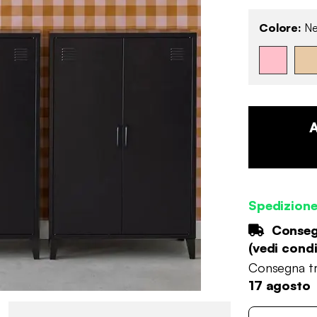
Colore:
Ne
Spedizion
Consegn
(
vedi condi
Consegna tr
17 agosto