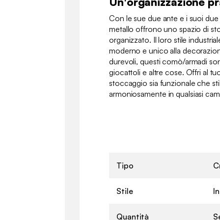
Un'organizzazione pra
Con le sue due ante e i suoi due 
metallo offrono uno spazio di st
organizzato. Il loro stile industr
moderno e unico alla decorazione
durevoli, questi comò/armadi sono 
giocattoli e altre cose. Offri al t
stoccaggio sia funzionale che stil
armoniosamente in qualsiasi cam
Tipo
C
Stile
I
Quantità
S