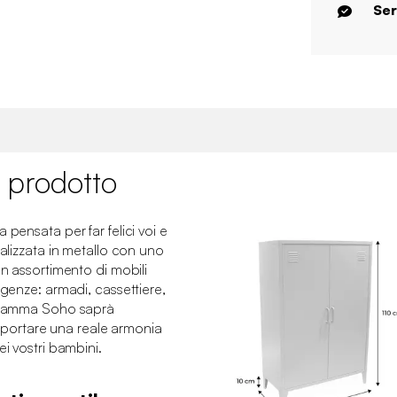
Ser
 prodotto
 pensata per far felici voi e
ealizzata in metallo con uno
un assortimento di mobili
igenze: armadi, cassettiere,
a gamma Soho saprà
 e portare una reale armonia
ei vostri bambini.