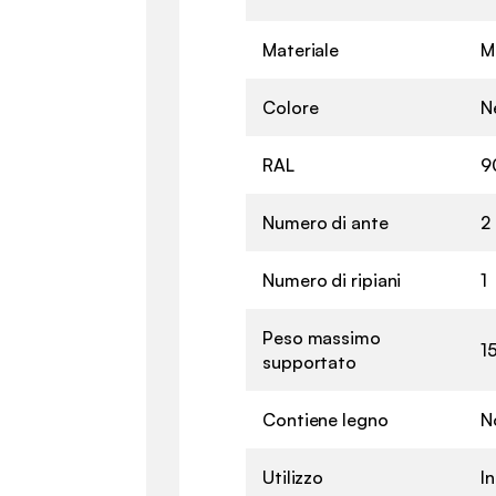
Materiale
M
Colore
N
RAL
9
Numero di ante
2
Numero di ripiani
1
Peso massimo
1
supportato
Contiene legno
N
Utilizzo
I